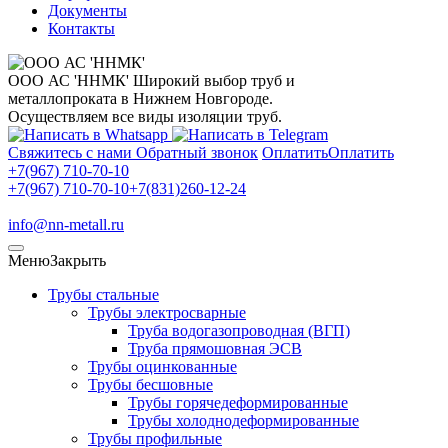
Документы
Контакты
ООО АС 'ННМК'
Широкий выбор труб и
металлопроката в Нижнем Новгороде.
Осуществляем все виды изоляции труб.
Свяжитесь с нами
Обратный звонок
Оплатить
Оплатить
+7(967) 710-70-10
+7(967) 710-70-10
+7(831)260-12-24
info@nn-metall.ru
Меню
Закрыть
Трубы стальные
Трубы электросварные
Труба водогазопроводная (ВГП)
Труба прямошовная ЭСВ
Трубы оцинкованные
Трубы бесшовные
Трубы горячедеформированные
Трубы холоднодеформированные
Трубы профильные