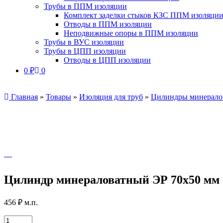
Трубы в ППМ изоляции
Комплект заделки стыков КЗС ППМ изоляци
Отводы в ППМ изоляции
Неподвижные опоры в ППМ изоляции
Трубы в ВУС изоляции
Трубы в ЦПП изоляции
Отводы в ЦПП изоляции
0
₽
0
Главная
»
Товары
»
Изоляция для труб
»
Цилиндры минерало
Цилиндр минераловатный ЭР 70х50 мм
456
₽
м.п.