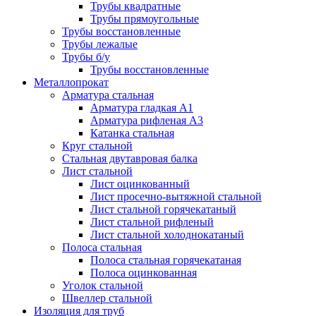
Трубы квадратные
Трубы прямоугольные
Трубы восстановленные
Трубы лежалые
Трубы б/у
Трубы восстановленные
Металлопрокат
Арматура стальная
Арматура гладкая А1
Арматура рифленая А3
Катанка стальная
Круг стальной
Стальная двутавровая балка
Лист стальной
Лист оцинкованный
Лист просечно-вытяжной стальной
Лист стальной горячекатаный
Лист стальной рифленый
Лист стальной холоднокатаный
Полоса стальная
Полоса стальная горячекатаная
Полоса оцинкованная
Уголок стальной
Швеллер стальной
Изоляция для труб