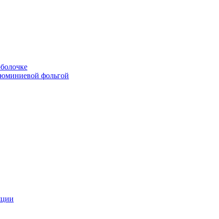
болочке
люминиевой фольгой
яции