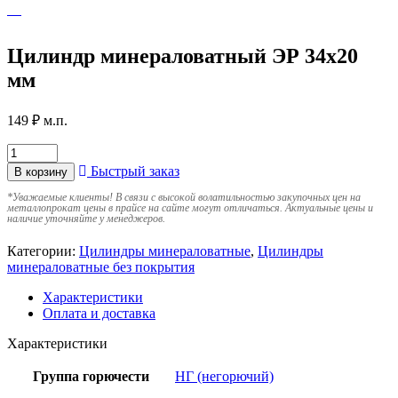
Цилиндр минераловатный ЭР 34х20
мм
149
₽
м.п.
Быстрый заказ
В корзину
*
Уважаемые клиенты! В связи с высокой волатильностью закупочных цен на
металлопрокат цены в прайсе на сайте могут отличаться. Актуальные цены и
наличие уточняйте у менеджеров.
Категории:
Цилиндры минераловатные
,
Цилиндры
минераловатные без покрытия
Характеристики
Оплата и доставка
Характеристики
Группа горючести
НГ (негорючий)