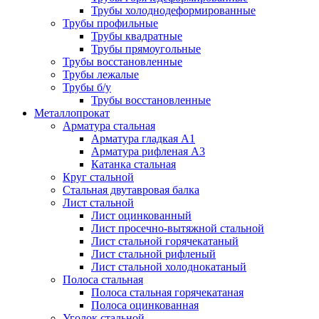
Трубы холоднодеформированные
Трубы профильные
Трубы квадратные
Трубы прямоугольные
Трубы восстановленные
Трубы лежалые
Трубы б/у
Трубы восстановленные
Металлопрокат
Арматура стальная
Арматура гладкая А1
Арматура рифленая А3
Катанка стальная
Круг стальной
Стальная двутавровая балка
Лист стальной
Лист оцинкованный
Лист просечно-вытяжной стальной
Лист стальной горячекатаный
Лист стальной рифленый
Лист стальной холоднокатаный
Полоса стальная
Полоса стальная горячекатаная
Полоса оцинкованная
Уголок стальной