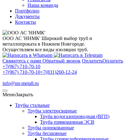
Наша команда
Портфолио
Документы
Контакты
ООО АС 'ННМК'
Широкий выбор труб и
металлопроката в Нижнем Новгороде.
Осуществляем все виды изоляции труб.
Свяжитесь с нами
Обратный звонок
Оплатить
Оплатить
+7(967) 710-70-10
+7(967) 710-70-10
+7(831)260-12-24
info@nn-metall.ru
Меню
Закрыть
Трубы стальные
Трубы электросварные
Труба водогазопроводная (ВГП)
Труба прямошовная ЭСВ
Трубы оцинкованные
Трубы бесшовные
Трубы горячедеформированные