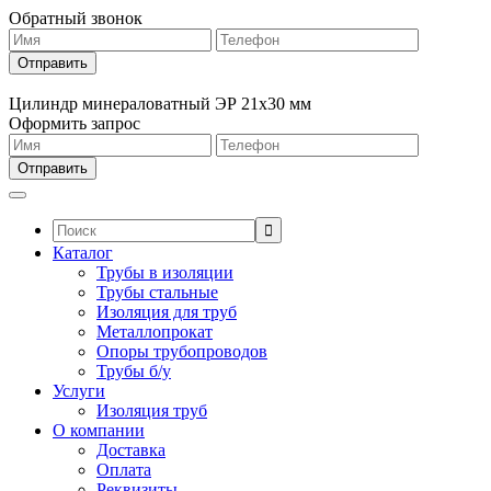
Обратный звонок
Цилиндр минераловатный ЭР 21х30 мм
Оформить запрос
Поиск:
Каталог
Трубы в изоляции
Трубы стальные
Изоляция для труб
Металлопрокат
Опоры трубопроводов
Трубы б/у
Услуги
Изоляция труб
О компании
Доставка
Оплата
Реквизиты