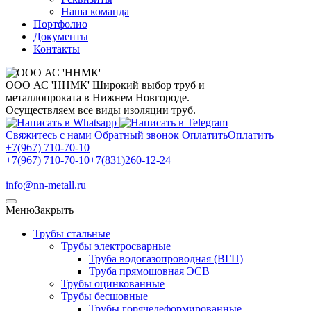
Наша команда
Портфолио
Документы
Контакты
ООО АС 'ННМК'
Широкий выбор труб и
металлопроката в Нижнем Новгороде.
Осуществляем все виды изоляции труб.
Свяжитесь с нами
Обратный звонок
Оплатить
Оплатить
+7(967) 710-70-10
+7(967) 710-70-10
+7(831)260-12-24
info@nn-metall.ru
Меню
Закрыть
Трубы стальные
Трубы электросварные
Труба водогазопроводная (ВГП)
Труба прямошовная ЭСВ
Трубы оцинкованные
Трубы бесшовные
Трубы горячедеформированные