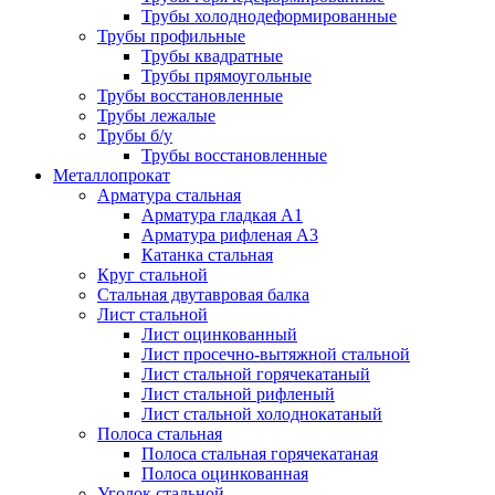
Трубы холоднодеформированные
Трубы профильные
Трубы квадратные
Трубы прямоугольные
Трубы восстановленные
Трубы лежалые
Трубы б/у
Трубы восстановленные
Металлопрокат
Арматура стальная
Арматура гладкая А1
Арматура рифленая А3
Катанка стальная
Круг стальной
Стальная двутавровая балка
Лист стальной
Лист оцинкованный
Лист просечно-вытяжной стальной
Лист стальной горячекатаный
Лист стальной рифленый
Лист стальной холоднокатаный
Полоса стальная
Полоса стальная горячекатаная
Полоса оцинкованная
Уголок стальной