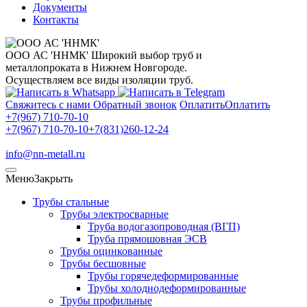
Документы
Контакты
ООО АС 'ННМК'
Широкий выбор труб и
металлопроката в Нижнем Новгороде.
Осуществляем все виды изоляции труб.
Свяжитесь с нами
Обратный звонок
Оплатить
Оплатить
+7(967) 710-70-10
+7(967) 710-70-10
+7(831)260-12-24
info@nn-metall.ru
Меню
Закрыть
Трубы стальные
Трубы электросварные
Труба водогазопроводная (ВГП)
Труба прямошовная ЭСВ
Трубы оцинкованные
Трубы бесшовные
Трубы горячедеформированные
Трубы холоднодеформированные
Трубы профильные