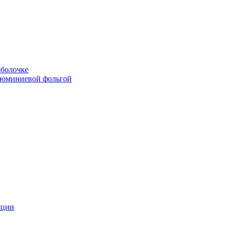
болочке
люминиевой фольгой
яции