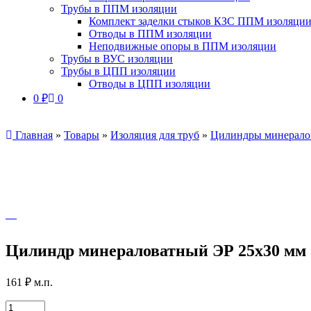
Трубы в ППМ изоляции
Комплект заделки стыков КЗС ППМ изоляци
Отводы в ППМ изоляции
Неподвижные опоры в ППМ изоляции
Трубы в ВУС изоляции
Трубы в ЦПП изоляции
Отводы в ЦПП изоляции
0
₽
0
Главная
»
Товары
»
Изоляция для труб
»
Цилиндры минерало
Цилиндр минераловатный ЭР 25х30 мм
161
₽
м.п.