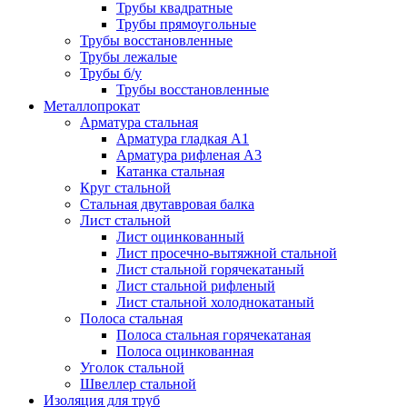
Трубы квадратные
Трубы прямоугольные
Трубы восстановленные
Трубы лежалые
Трубы б/у
Трубы восстановленные
Металлопрокат
Арматура стальная
Арматура гладкая А1
Арматура рифленая А3
Катанка стальная
Круг стальной
Стальная двутавровая балка
Лист стальной
Лист оцинкованный
Лист просечно-вытяжной стальной
Лист стальной горячекатаный
Лист стальной рифленый
Лист стальной холоднокатаный
Полоса стальная
Полоса стальная горячекатаная
Полоса оцинкованная
Уголок стальной
Швеллер стальной
Изоляция для труб