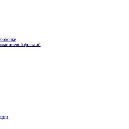
болочке
люминиевой фольгой
яции