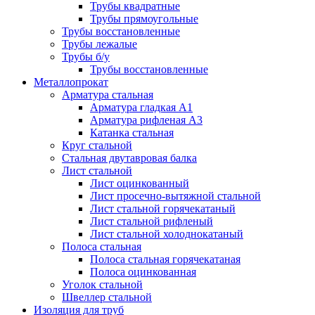
Трубы квадратные
Трубы прямоугольные
Трубы восстановленные
Трубы лежалые
Трубы б/у
Трубы восстановленные
Металлопрокат
Арматура стальная
Арматура гладкая А1
Арматура рифленая А3
Катанка стальная
Круг стальной
Стальная двутавровая балка
Лист стальной
Лист оцинкованный
Лист просечно-вытяжной стальной
Лист стальной горячекатаный
Лист стальной рифленый
Лист стальной холоднокатаный
Полоса стальная
Полоса стальная горячекатаная
Полоса оцинкованная
Уголок стальной
Швеллер стальной
Изоляция для труб