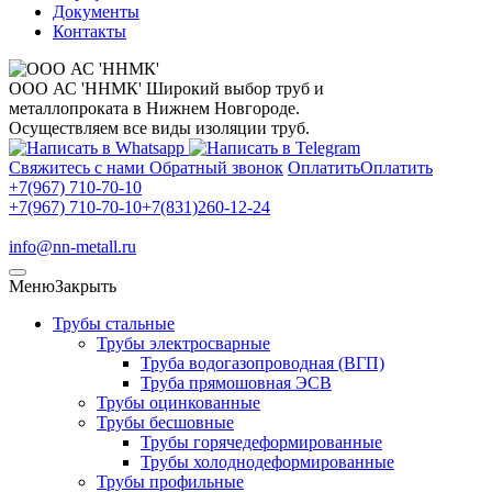
Документы
Контакты
ООО АС 'ННМК'
Широкий выбор труб и
металлопроката в Нижнем Новгороде.
Осуществляем все виды изоляции труб.
Свяжитесь с нами
Обратный звонок
Оплатить
Оплатить
+7(967) 710-70-10
+7(967) 710-70-10
+7(831)260-12-24
info@nn-metall.ru
Меню
Закрыть
Трубы стальные
Трубы электросварные
Труба водогазопроводная (ВГП)
Труба прямошовная ЭСВ
Трубы оцинкованные
Трубы бесшовные
Трубы горячедеформированные
Трубы холоднодеформированные
Трубы профильные