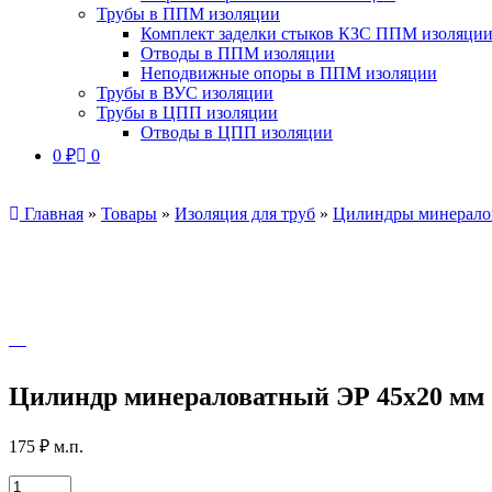
Трубы в ППМ изоляции
Комплект заделки стыков КЗС ППМ изоляци
Отводы в ППМ изоляции
Неподвижные опоры в ППМ изоляции
Трубы в ВУС изоляции
Трубы в ЦПП изоляции
Отводы в ЦПП изоляции
0
₽
0
Главная
»
Товары
»
Изоляция для труб
»
Цилиндры минерало
Цилиндр минераловатный ЭР 45х20 мм
175
₽
м.п.