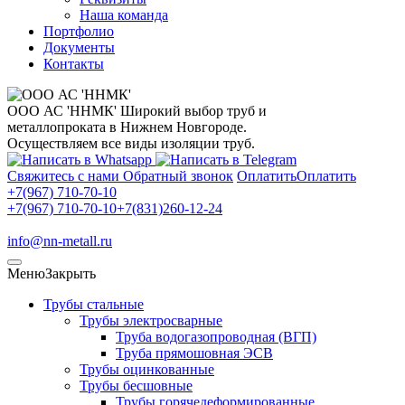
Наша команда
Портфолио
Документы
Контакты
ООО АС 'ННМК'
Широкий выбор труб и
металлопроката в Нижнем Новгороде.
Осуществляем все виды изоляции труб.
Свяжитесь с нами
Обратный звонок
Оплатить
Оплатить
+7(967) 710-70-10
+7(967) 710-70-10
+7(831)260-12-24
info@nn-metall.ru
Меню
Закрыть
Трубы стальные
Трубы электросварные
Труба водогазопроводная (ВГП)
Труба прямошовная ЭСВ
Трубы оцинкованные
Трубы бесшовные
Трубы горячедеформированные