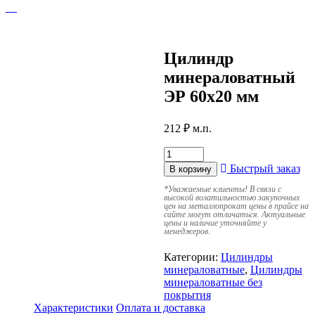
Цилиндр
минераловатный
ЭР 60х20 мм
212
₽
м.п.
Быстрый заказ
В корзину
*
Уважаемые клиенты! В связи с
высокой волатильностью закупочных
цен на металлопрокат цены в прайсе на
сайте могут отличаться. Актуальные
цены и наличие уточняйте у
менеджеров.
Категории:
Цилиндры
минераловатные
,
Цилиндры
минераловатные без
покрытия
Характеристики
Оплата и доставка