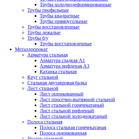
Трубы холоднодеформированные
Трубы профильные
Трубы квадратные
Трубы прямоугольные
Трубы восстановленные
Трубы лежалые
Трубы б/у
Трубы восстановленные
Металлопрокат
Арматура стальная
Арматура гладкая А1
Арматура рифленая А3
Катанка стальная
Круг стальной
Стальная двутавровая балка
Лист стальной
Лист оцинкованный
Лист просечно-вытяжной стальной
Лист стальной горячекатаный
Лист стальной рифленый
Лист стальной холоднокатаный
Полоса стальная
Полоса стальная горячекатаная
Полоса оцинкованная
Уголок стальной