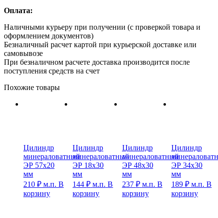
Оплата:
Наличными курьеру при получении (с проверкой товара и
оформлением документов)
Безналичный расчет картой при курьерской доставке или
самовывозе
При безналичном расчете доставка производится после
поступления средств на счет
Похожие товары
Цилиндр
Цилиндр
Цилиндр
Цилиндр
минераловатный
минераловатный
минераловатный
минераловат
ЭР 57х20
ЭР 18х30
ЭР 48х30
ЭР 34х30
мм
мм
мм
мм
210
₽
м.п.
В
144
₽
м.п.
В
237
₽
м.п.
В
189
₽
м.п.
В
корзину
корзину
корзину
корзину