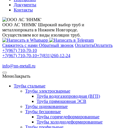
Документы
Контакты
ООО АС 'ННМК'
Широкий выбор труб и
металлопроката в Нижнем Новгороде.
Осуществляем все виды изоляции труб.
Свяжитесь с нами
Обратный звонок
Оплатить
Оплатить
+7(967) 710-70-10
+7(967) 710-70-10
+7(831)260-12-24
info@nn-metall.ru
Меню
Закрыть
Трубы стальные
Трубы электросварные
Труба водогазопроводная (ВГП)
Труба прямошовная ЭСВ
Трубы оцинкованные
Трубы бесшовные
Трубы горячедеформированные
Трубы холоднодеформированные
Трубы профильные