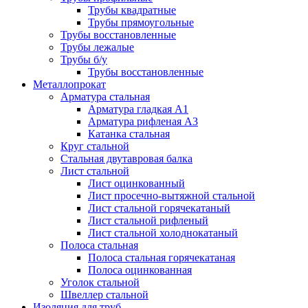
Трубы квадратные
Трубы прямоугольные
Трубы восстановленные
Трубы лежалые
Трубы б/у
Трубы восстановленные
Металлопрокат
Арматура стальная
Арматура гладкая А1
Арматура рифленая А3
Катанка стальная
Круг стальной
Стальная двутавровая балка
Лист стальной
Лист оцинкованный
Лист просечно-вытяжной стальной
Лист стальной горячекатаный
Лист стальной рифленый
Лист стальной холоднокатаный
Полоса стальная
Полоса стальная горячекатаная
Полоса оцинкованная
Уголок стальной
Швеллер стальной
Изоляция для труб