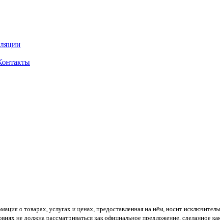
оляции
Контакты
рмация о товарах, услугах и ценах, предоставленная на нём, носит исключител
овиях не должна рассматриваться как официальное предложение, сделанное как