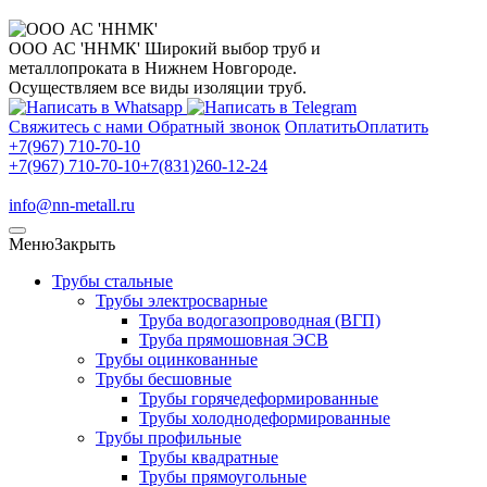
ООО АС 'ННМК'
Широкий выбор труб и
металлопроката в Нижнем Новгороде.
Осуществляем все виды изоляции труб.
Свяжитесь с нами
Обратный звонок
Оплатить
Оплатить
+7(967) 710-70-10
+7(967) 710-70-10
+7(831)260-12-24
info@nn-metall.ru
Меню
Закрыть
Трубы стальные
Трубы электросварные
Труба водогазопроводная (ВГП)
Труба прямошовная ЭСВ
Трубы оцинкованные
Трубы бесшовные
Трубы горячедеформированные
Трубы холоднодеформированные
Трубы профильные
Трубы квадратные
Трубы прямоугольные