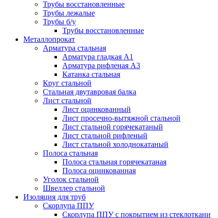
Трубы восстановленные
Трубы лежалые
Трубы б/у
Трубы восстановленные
Металлопрокат
Арматура стальная
Арматура гладкая А1
Арматура рифленая А3
Катанка стальная
Круг стальной
Стальная двутавровая балка
Лист стальной
Лист оцинкованный
Лист просечно-вытяжной стальной
Лист стальной горячекатаный
Лист стальной рифленый
Лист стальной холоднокатаный
Полоса стальная
Полоса стальная горячекатаная
Полоса оцинкованная
Уголок стальной
Швеллер стальной
Изоляция для труб
Скорлупа ППУ
Скорлупа ППУ с покрытием из стеклоткани