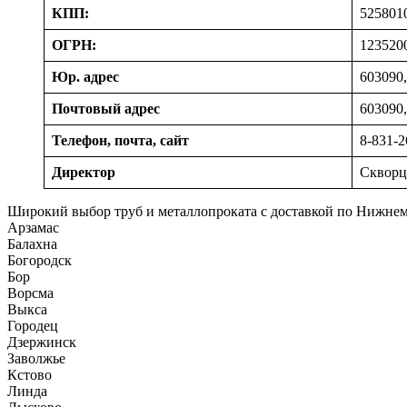
КПП:
525801
ОГРН:
123520
Юр. адрес
603090,
Почтовый адрес
603090,
Телефон, почта, сайт
8-831-2
Директор
Скворц
Широкий выбор труб и металлопроката с доставкой по Нижне
Арзамас
Балахна
Богородск
Бор
Ворсма
Выкса
Городец
Дзержинск
Заволжье
Кстово
Линда