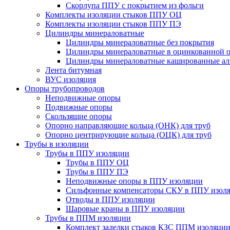
Скорлупа ППУ с покрытием из фольги
Комплекты изоляции стыков ППУ ОЦ
Комплекты изоляции стыков ППУ ПЭ
Цилиндры минераловатные
Цилиндры минераловатные без покрытия
Цилиндры минераловатные в оцинкованной о
Цилиндры минераловатные кашированные а
Лента битумная
ВУС изоляция
Опоры трубопроводов
Неподвижные опоры
Подвижные опоры
Скользящие опоры
Опорно направляющие кольца (ОНК) для труб
Опорно центрирующие кольца (ОЦК) для труб
Трубы в изоляции
Трубы в ППУ изоляции
Трубы в ППУ ОЦ
Трубы в ППУ ПЭ
Неподвижные опоры в ППУ изоляции
Сильфонные компенсаторы СКУ в ППУ изол
Отводы в ППУ изоляции
Шаровые краны в ППУ изоляции
Трубы в ППМ изоляции
Комплект заделки стыков КЗС ППМ изоляци