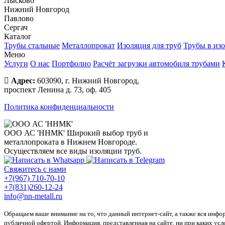
Лысково
Нижний Новгород
Павлово
Сергач
Каталог
Трубы стальные
Металлопрокат
Изоляция для труб
Трубы в из
Меню
Услуги
О нас
Портфолио
Расчёт загрузки автомобиля трубами
Адрес:
603090, г. Нижний Новгород,
проспект Ленина д. 73, оф. 405
Политика конфиденциальности
ООО АС 'ННМК'
Широкий выбор труб и
металлопроката в Нижнем Новгороде.
Осуществляем все виды изоляции труб.
Свяжитесь с нами
+7(967) 710-70-10
+7(831)260-12-24
info@nn-metall.ru
Обращаем ваше внимание на то, что данный интернет-сайт, а также вся инфо
публичной офертой. Информация, представленная на сайте, ни при каких усл