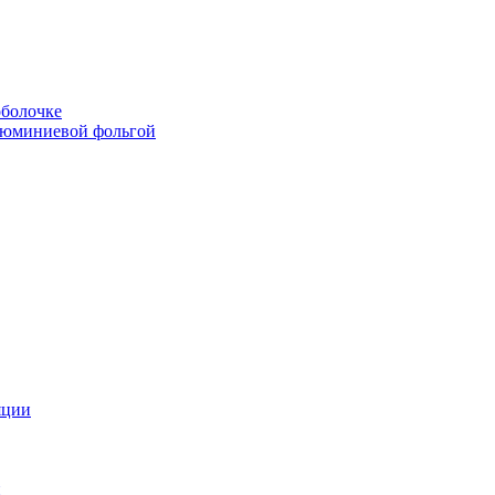
болочке
люминиевой фольгой
яции
и