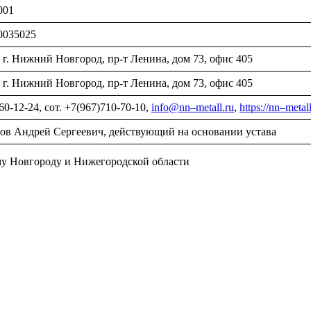
001
0035025
 г. Нижний Новгород, пр-т Ленина, дом 73, офис 405
 г. Нижний Новгород, пр-т Ленина, дом 73, офис 405
60-12-24, сот. +7(967)710-70-10,
info
@
nn
–
metall
.
ru
,
https
://
nn
–
metal
ов Андрей Сергеевич, действующий на основании устава
му Новгороду и Нижегородской области