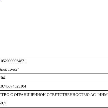
10520000064871
анк Точка”
104
10745374525104
ТВО С ОГРАНИЧЕННОЙ ОТВЕТСТВЕННОСТЬЮ АС “ННМ
6971