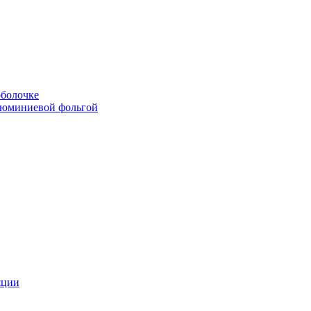
болочке
люминиевой фольгой
яции