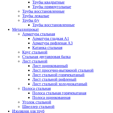
Трубы квадратные
Трубы прямоугольные
Трубы восстановленные
Трубы лежалые
Трубы б/у
Трубы восстановленные
Металлопрокат
Арматура стальная
Арматура гладкая А1
Арматура рифленая А3
Катанка стальная
Круг стальной
Стальная двутавровая балка
Лист стальной
Лист оцинкованный
Лист просечно-вытяжной стальной
Лист стальной горячекатаный
Лист стальной рифленый
Лист стальной холоднокатаный
Полоса стальная
Полоса стальная горячекатаная
Полоса оцинкованная
Уголок стальной
Швеллер стальной
Изоляция для труб