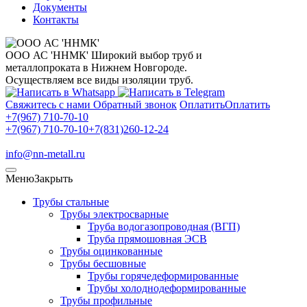
Документы
Контакты
ООО АС 'ННМК'
Широкий выбор труб и
металлопроката в Нижнем Новгороде.
Осуществляем все виды изоляции труб.
Свяжитесь с нами
Обратный звонок
Оплатить
Оплатить
+7(967) 710-70-10
+7(967) 710-70-10
+7(831)260-12-24
info@nn-metall.ru
Меню
Закрыть
Трубы стальные
Трубы электросварные
Труба водогазопроводная (ВГП)
Труба прямошовная ЭСВ
Трубы оцинкованные
Трубы бесшовные
Трубы горячедеформированные
Трубы холоднодеформированные
Трубы профильные