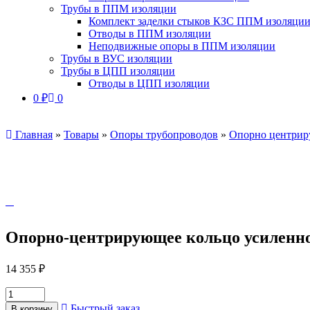
Трубы в ППМ изоляции
Комплект заделки стыков КЗС ППМ изоляци
Отводы в ППМ изоляции
Неподвижные опоры в ППМ изоляции
Трубы в ВУС изоляции
Трубы в ЦПП изоляции
Отводы в ЦПП изоляции
0
₽
0
Главная
»
Товары
»
Опоры трубопроводов
»
Опорно центрир
Опорно-центрирующее кольцо усиленн
14 355
₽
Быстрый заказ
В корзину