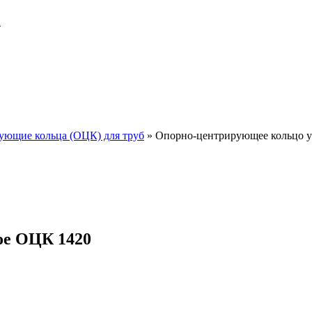
и
ующие кольца (ОЦК) для труб
»
Опорно-центрирующее кольцо 
ое ОЦК 1420