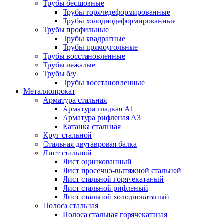
Трубы бесшовные
Трубы горячедеформированные
Трубы холоднодеформированные
Трубы профильные
Трубы квадратные
Трубы прямоугольные
Трубы восстановленные
Трубы лежалые
Трубы б/у
Трубы восстановленные
Металлопрокат
Арматура стальная
Арматура гладкая А1
Арматура рифленая А3
Катанка стальная
Круг стальной
Стальная двутавровая балка
Лист стальной
Лист оцинкованный
Лист просечно-вытяжной стальной
Лист стальной горячекатаный
Лист стальной рифленый
Лист стальной холоднокатаный
Полоса стальная
Полоса стальная горячекатаная