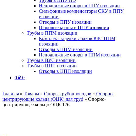
Трубы в ППУ ПЭ
Неподвижные опоры в ППУ изоляции
Сильфонные компенсаторы СКУ в ППУ
изоляции
Отводы в ППУ изоляции
Шаровые краны в ППУ изоляции
Трубы в ППМ изоляции
Комплект заделки стыков КЗС ППМ
изоляции
Отводы в ППМ изоляции
Неподвижные опоры в ППМ изоляции
Трубы в ВУС изоляции
Трубы в ЦПП изоляции
Отводы в ЦПП изоляции
0
₽
0
Главная
»
Товары
»
Опоры трубопроводов
»
Опорно
центрирующие кольца (ОЦК) для труб
»
Опорно-
центрирующее кольцо ОЦК 176