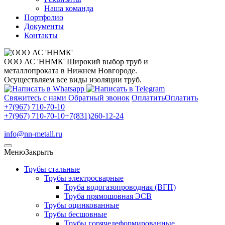
Наша команда
Портфолио
Документы
Контакты
ООО АС 'ННМК'
Широкий выбор труб и
металлопроката в Нижнем Новгороде.
Осуществляем все виды изоляции труб.
Свяжитесь с нами
Обратный звонок
Оплатить
Оплатить
+7(967) 710-70-10
+7(967) 710-70-10
+7(831)260-12-24
info@nn-metall.ru
Меню
Закрыть
Трубы стальные
Трубы электросварные
Труба водогазопроводная (ВГП)
Труба прямошовная ЭСВ
Трубы оцинкованные
Трубы бесшовные
Трубы горячедеформированные