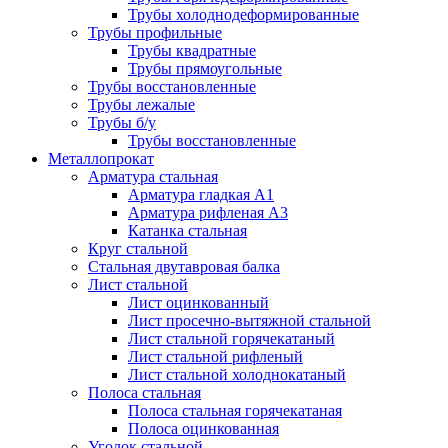
Трубы холоднодеформированные
Трубы профильные
Трубы квадратные
Трубы прямоугольные
Трубы восстановленные
Трубы лежалые
Трубы б/у
Трубы восстановленные
Металлопрокат
Арматура стальная
Арматура гладкая А1
Арматура рифленая А3
Катанка стальная
Круг стальной
Стальная двутавровая балка
Лист стальной
Лист оцинкованный
Лист просечно-вытяжной стальной
Лист стальной горячекатаный
Лист стальной рифленый
Лист стальной холоднокатаный
Полоса стальная
Полоса стальная горячекатаная
Полоса оцинкованная
Уголок стальной