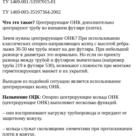
ТУ 1469-001-53597015-01
ТУ 1469-003-35197364-2002
Что это такое?
Центрирующие ОНК дополнительно
центрируют трубу во внешнем футляре (плети).
Зачем нужны центрирующие ОНК? При использовании
классических опорно-направляющих колец с высотой ребра-
лыжи 30-50 мм труба лежит на дне футляра. При небольшой
разнице в диаметрах это нормально. Но если по проекту
разница между трубой и футляром значительна (например
труба 219 в футляре 530), возникают сложности при монтаже
герметизирующих манжет и их укрытий.
Выходом из подобной ситуации является использование
центрирующих колец ОНК.
Назначение ОЦК
: Опорно центрирующие кольца ОНК
(центрирующие ОНК) выполняют несколько функций.
– они воспринимают нагрузку трубопровода и передают ее
защитному кожуху.
– кольца служат скользящими элементами при протаскивании
плети в кожухе.