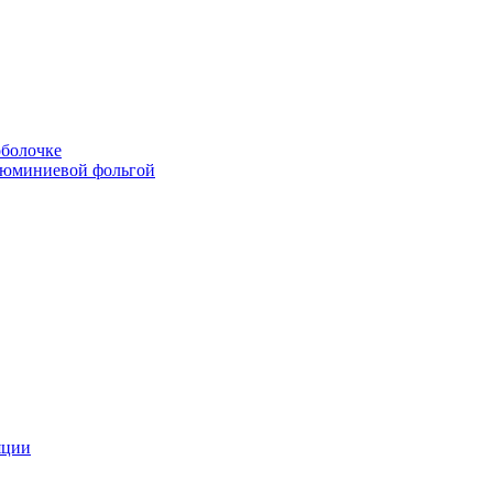
болочке
люминиевой фольгой
яции