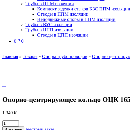
Трубы в ППМ изоляции
Комплект заделки стыков КЗС ППМ изоляци
Отводы в ППМ изоляции
Неподвижные опоры в ППМ изоляции
Трубы в ВУС изоляции
Трубы в ЦПП изоляции
Отводы в ЦПП изоляции
0
₽
0
Главная
»
Товары
»
Опоры трубопроводов
»
Опорно центрирую
Опорно-центрирующее кольцо ОЦК 16
1 349
₽
Быстрый заказ
В корзину