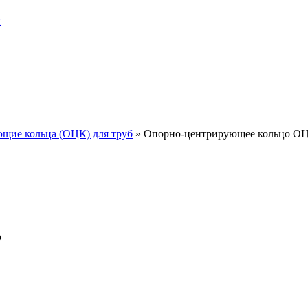
и
щие кольца (ОЦК) для труб
»
Опорно-центрирующее кольцо ОЦ
5