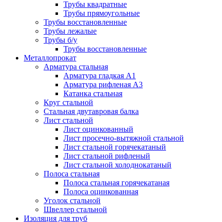
Трубы квадратные
Трубы прямоугольные
Трубы восстановленные
Трубы лежалые
Трубы б/у
Трубы восстановленные
Металлопрокат
Арматура стальная
Арматура гладкая А1
Арматура рифленая А3
Катанка стальная
Круг стальной
Стальная двутавровая балка
Лист стальной
Лист оцинкованный
Лист просечно-вытяжной стальной
Лист стальной горячекатаный
Лист стальной рифленый
Лист стальной холоднокатаный
Полоса стальная
Полоса стальная горячекатаная
Полоса оцинкованная
Уголок стальной
Швеллер стальной
Изоляция для труб