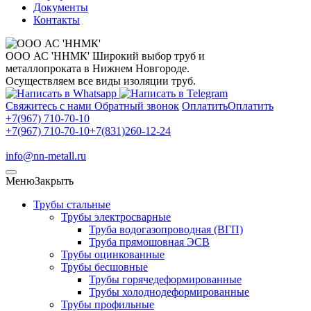
Документы
Контакты
ООО АС 'ННМК'
Широкий выбор труб и
металлопроката в Нижнем Новгороде.
Осуществляем все виды изоляции труб.
Свяжитесь с нами
Обратный звонок
Оплатить
Оплатить
+7(967) 710-70-10
+7(967) 710-70-10
+7(831)260-12-24
info@nn-metall.ru
Меню
Закрыть
Трубы стальные
Трубы электросварные
Труба водогазопроводная (ВГП)
Труба прямошовная ЭСВ
Трубы оцинкованные
Трубы бесшовные
Трубы горячедеформированные
Трубы холоднодеформированные
Трубы профильные