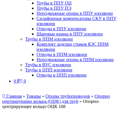
Трубы в ППУ ОЦ
Трубы в ППУ ПЭ
Неподвижные опоры в ППУ изоляции
Сильфонные компенсаторы СКУ в ППУ
изоляции
Отводы в ППУ изоляции
Шаровые краны в ППУ изоляции
Трубы в ППМ изоляции
Комплект заделки стыков КЗС ППМ
изоляции
Отводы в ППМ изоляции
Неподвижные опоры в ППМ изоляции
Трубы в ВУС изоляции
Трубы в ЦПП изоляции
Отводы в ЦПП изоляции
0
₽
0
Главная
»
Товары
»
Опоры трубопроводов
»
Опорно
центрирующие кольца (ОЦК) для труб
»
Опорно-
центрирующее кольцо ОЦК 168