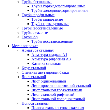
Трубы бесшовные
Трубы горячедеформированные
Трубы холоднодеформированные
Трубы профильные
Трубы квадратные
Трубы прямоугольные
Трубы восстановленные
Трубы лежалые
Трубы б/у
Трубы восстановленные
Металлопрокат
Арматура стальная
Арматура гладкая А1
Арматура рифленая А3
Катанка стальная
Круг стальной
Стальная двутавровая балка
Лист стальной
Лист оцинкованный
Лист просечно-вытяжной стальной
Лист стальной горячекатаный
Лист стальной рифленый
Лист стальной холоднокатаный
Полоса стальная
Полоса стальная горячекатаная