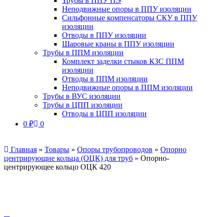
Трубы в ППУ ПЭ
Неподвижные опоры в ППУ изоляции
Сильфонные компенсаторы СКУ в ППУ
изоляции
Отводы в ППУ изоляции
Шаровые краны в ППУ изоляции
Трубы в ППМ изоляции
Комплект заделки стыков КЗС ППМ
изоляции
Отводы в ППМ изоляции
Неподвижные опоры в ППМ изоляции
Трубы в ВУС изоляции
Трубы в ЦПП изоляции
Отводы в ЦПП изоляции
0
₽
0
Главная
»
Товары
»
Опоры трубопроводов
»
Опорно
центрирующие кольца (ОЦК) для труб
»
Опорно-
центрирующее кольцо ОЦК 420