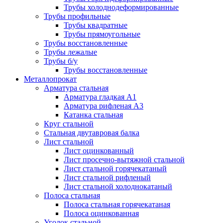
Трубы холоднодеформированные
Трубы профильные
Трубы квадратные
Трубы прямоугольные
Трубы восстановленные
Трубы лежалые
Трубы б/у
Трубы восстановленные
Металлопрокат
Арматура стальная
Арматура гладкая А1
Арматура рифленая А3
Катанка стальная
Круг стальной
Стальная двутавровая балка
Лист стальной
Лист оцинкованный
Лист просечно-вытяжной стальной
Лист стальной горячекатаный
Лист стальной рифленый
Лист стальной холоднокатаный
Полоса стальная
Полоса стальная горячекатаная
Полоса оцинкованная
Уголок стальной