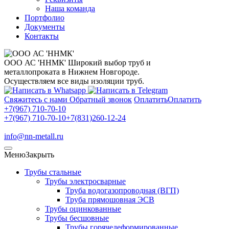
Наша команда
Портфолио
Документы
Контакты
ООО АС 'ННМК'
Широкий выбор труб и
металлопроката в Нижнем Новгороде.
Осуществляем все виды изоляции труб.
Свяжитесь с нами
Обратный звонок
Оплатить
Оплатить
+7(967) 710-70-10
+7(967) 710-70-10
+7(831)260-12-24
info@nn-metall.ru
Меню
Закрыть
Трубы стальные
Трубы электросварные
Труба водогазопроводная (ВГП)
Труба прямошовная ЭСВ
Трубы оцинкованные
Трубы бесшовные
Трубы горячедеформированные