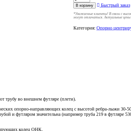
Быстрый заказ
В корзину
*
Уважаемые клиенты! В связи с высо
могут отличаться. Актуальные цены 
Категория:
Опорно центрир
трубу во внешнем футляре (плети).
ских опорно-направляющих колец с высотой ребра-лыжи 30-50 м
трубой и футляром значительна (например труба 219 в футляре 
рирующих колец ОНК.