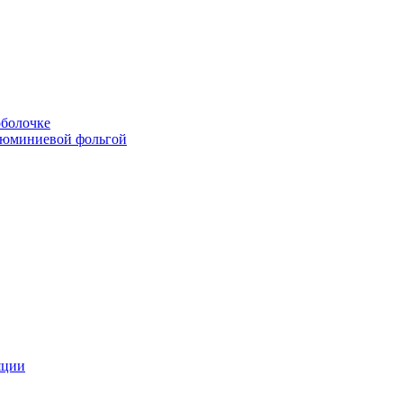
болочке
люминиевой фольгой
яции