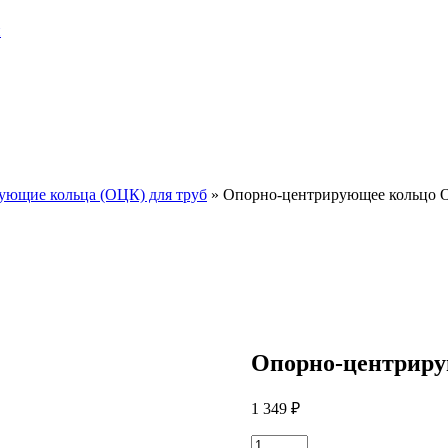
и
ующие кольца (ОЦК) для труб
»
Опорно-центрирующее кольцо 
Опорно-центриру
1 349
₽