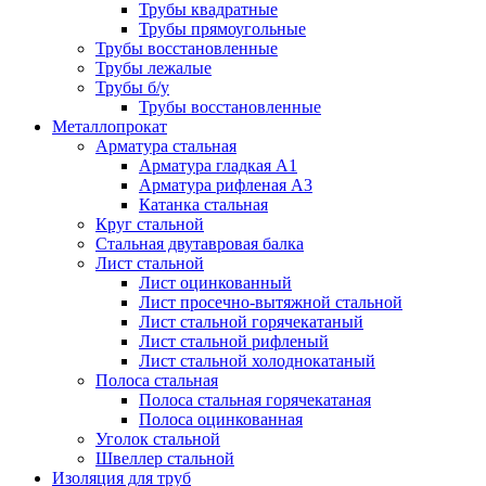
Трубы квадратные
Трубы прямоугольные
Трубы восстановленные
Трубы лежалые
Трубы б/у
Трубы восстановленные
Металлопрокат
Арматура стальная
Арматура гладкая А1
Арматура рифленая А3
Катанка стальная
Круг стальной
Стальная двутавровая балка
Лист стальной
Лист оцинкованный
Лист просечно-вытяжной стальной
Лист стальной горячекатаный
Лист стальной рифленый
Лист стальной холоднокатаный
Полоса стальная
Полоса стальная горячекатаная
Полоса оцинкованная
Уголок стальной
Швеллер стальной
Изоляция для труб