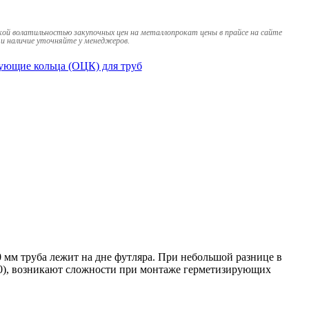
кой волатильностью закупочных цен на металлопрокат цены в прайсе на сайте
и наличие уточняйте у менеджеров.
ующие кольца (ОЦК) для труб
м труба лежит на дне футляра. При небольшой разнице в
530), возникают сложности при монтаже герметизирующих