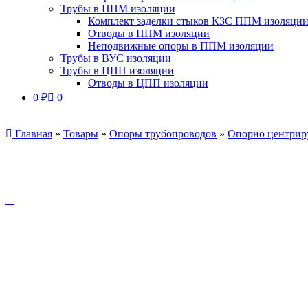
Трубы в ППМ изоляции
Комплект заделки стыков КЗС ППМ изоляци
Отводы в ППМ изоляции
Неподвижные опоры в ППМ изоляции
Трубы в ВУС изоляции
Трубы в ЦПП изоляции
Отводы в ЦПП изоляции
0
₽
0
Главная
»
Товары
»
Опоры трубопроводов
»
Опорно центрир