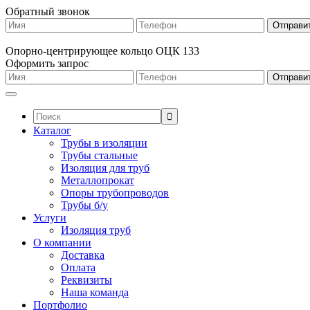
Обратный звонок
Опорно-центрирующее кольцо ОЦК 133
Оформить запрос
Поиск:
Каталог
Трубы в изоляции
Трубы стальные
Изоляция для труб
Металлопрокат
Опоры трубопроводов
Трубы б/у
Услуги
Изоляция труб
О компании
Доставка
Оплата
Реквизиты
Наша команда
Портфолио