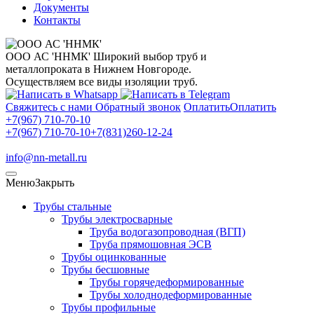
Документы
Контакты
ООО АС 'ННМК'
Широкий выбор труб и
металлопроката в Нижнем Новгороде.
Осуществляем все виды изоляции труб.
Свяжитесь с нами
Обратный звонок
Оплатить
Оплатить
+7(967) 710-70-10
+7(967) 710-70-10
+7(831)260-12-24
info@nn-metall.ru
Меню
Закрыть
Трубы стальные
Трубы электросварные
Труба водогазопроводная (ВГП)
Труба прямошовная ЭСВ
Трубы оцинкованные
Трубы бесшовные
Трубы горячедеформированные
Трубы холоднодеформированные
Трубы профильные