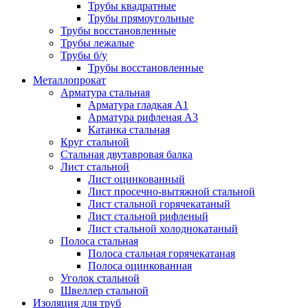
Трубы квадратные
Трубы прямоугольные
Трубы восстановленные
Трубы лежалые
Трубы б/у
Трубы восстановленные
Металлопрокат
Арматура стальная
Арматура гладкая А1
Арматура рифленая А3
Катанка стальная
Круг стальной
Стальная двутавровая балка
Лист стальной
Лист оцинкованный
Лист просечно-вытяжной стальной
Лист стальной горячекатаный
Лист стальной рифленый
Лист стальной холоднокатаный
Полоса стальная
Полоса стальная горячекатаная
Полоса оцинкованная
Уголок стальной
Швеллер стальной
Изоляция для труб