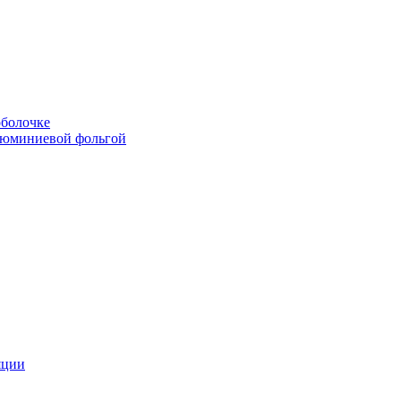
болочке
люминиевой фольгой
яции