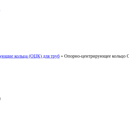
и
ующие кольца (ОЦК) для труб
»
Опорно-центрирующее кольцо 
0