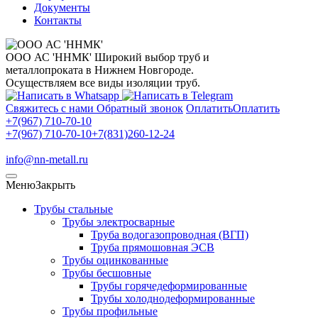
Документы
Контакты
ООО АС 'ННМК'
Широкий выбор труб и
металлопроката в Нижнем Новгороде.
Осуществляем все виды изоляции труб.
Свяжитесь с нами
Обратный звонок
Оплатить
Оплатить
+7(967) 710-70-10
+7(967) 710-70-10
+7(831)260-12-24
info@nn-metall.ru
Меню
Закрыть
Трубы стальные
Трубы электросварные
Труба водогазопроводная (ВГП)
Труба прямошовная ЭСВ
Трубы оцинкованные
Трубы бесшовные
Трубы горячедеформированные
Трубы холоднодеформированные
Трубы профильные