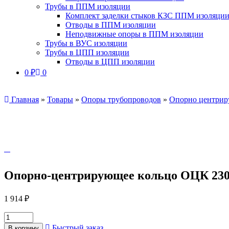
Трубы в ППМ изоляции
Комплект заделки стыков КЗС ППМ изоляци
Отводы в ППМ изоляции
Неподвижные опоры в ППМ изоляции
Трубы в ВУС изоляции
Трубы в ЦПП изоляции
Отводы в ЦПП изоляции
0
₽
0
Главная
»
Товары
»
Опоры трубопроводов
»
Опорно центрир
Опорно-центрирующее кольцо ОЦК 23
1 914
₽
Быстрый заказ
В корзину