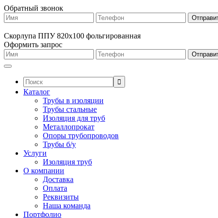
Обратный звонок
Скорлупа ППУ 820х100 фольгированная
Оформить запрос
Поиск:
Каталог
Трубы в изоляции
Трубы стальные
Изоляция для труб
Металлопрокат
Опоры трубопроводов
Трубы б/у
Услуги
Изоляция труб
О компании
Доставка
Оплата
Реквизиты
Наша команда
Портфолио