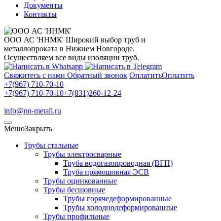
Документы
Контакты
ООО АС 'ННМК'
Широкий выбор труб и
металлопроката в Нижнем Новгороде.
Осуществляем все виды изоляции труб.
Свяжитесь с нами
Обратный звонок
Оплатить
Оплатить
+7(967) 710-70-10
+7(967) 710-70-10
+7(831)260-12-24
info@nn-metall.ru
Меню
Закрыть
Трубы стальные
Трубы электросварные
Труба водогазопроводная (ВГП)
Труба прямошовная ЭСВ
Трубы оцинкованные
Трубы бесшовные
Трубы горячедеформированные
Трубы холоднодеформированные
Трубы профильные