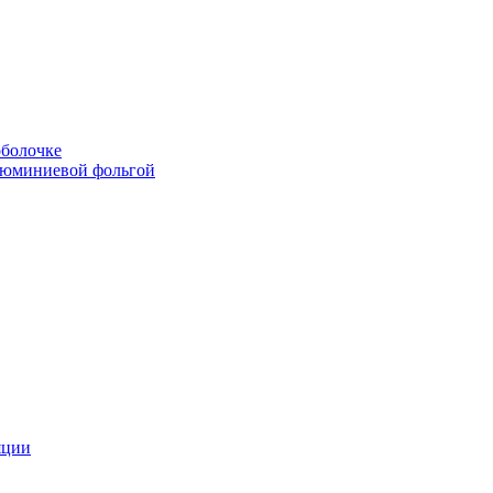
болочке
люминиевой фольгой
яции