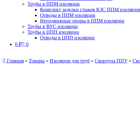
Трубы в ППМ изоляции
Комплект заделки стыков КЗС ППМ изоляци
Отводы в ППМ изоляции
Неподвижные опоры в ППМ изоляции
Трубы в ВУС изоляции
Трубы в ЦПП изоляции
Отводы в ЦПП изоляции
0
₽
0
Главная
»
Товары
»
Изоляция для труб
»
Скорлупа ППУ
»
Ско