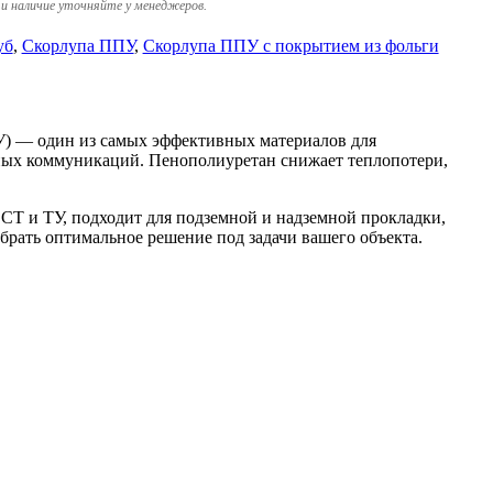
и наличие уточняйте у менеджеров.
уб
,
Скорлупа ППУ
,
Скорлупа ППУ с покрытием из фольги
) — один из самых эффективных материалов для
рных коммуникаций. Пенополиуретан снижает теплопотери,
Т и ТУ, подходит для подземной и надземной прокладки,
брать оптимальное решение под задачи вашего объекта.