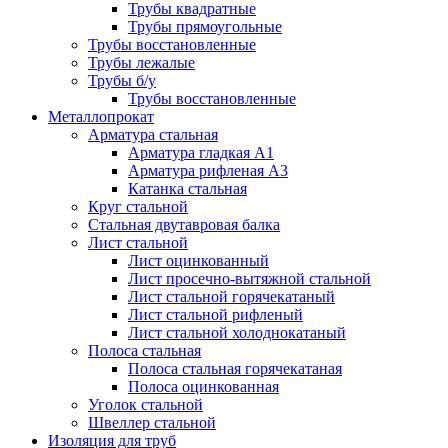
Трубы квадратные
Трубы прямоугольные
Трубы восстановленные
Трубы лежалые
Трубы б/у
Трубы восстановленные
Металлопрокат
Арматура стальная
Арматура гладкая А1
Арматура рифленая А3
Катанка стальная
Круг стальной
Стальная двутавровая балка
Лист стальной
Лист оцинкованный
Лист просечно-вытяжной стальной
Лист стальной горячекатаный
Лист стальной рифленый
Лист стальной холоднокатаный
Полоса стальная
Полоса стальная горячекатаная
Полоса оцинкованная
Уголок стальной
Швеллер стальной
Изоляция для труб