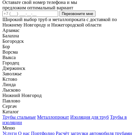
Оставьте свой номер телефона и мы
предложим оптимальный вариант
Перезвоните мне
Широкий выбор труб и металлопроката с доставкой по
Нижнему Новгороду и Нижегородской области
Арзамас
Балахна
Богородск
Бор
Ворсма
Выкса
Городец
Дзержинск
Заволжье
Кстово
Линда
Лысково
Нижний Новгород
Павлово
Сергач
Каталог
Трубы стальные
Металлопрокат
Изоляция для труб
Трубы в
изоляции
Меню
Услуги
О нас
Портфолио
Расчёт загрузки автомобиля трубами