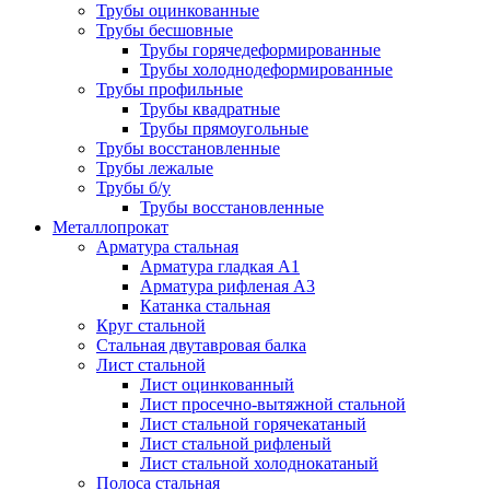
Трубы оцинкованные
Трубы бесшовные
Трубы горячедеформированные
Трубы холоднодеформированные
Трубы профильные
Трубы квадратные
Трубы прямоугольные
Трубы восстановленные
Трубы лежалые
Трубы б/у
Трубы восстановленные
Металлопрокат
Арматура стальная
Арматура гладкая А1
Арматура рифленая А3
Катанка стальная
Круг стальной
Стальная двутавровая балка
Лист стальной
Лист оцинкованный
Лист просечно-вытяжной стальной
Лист стальной горячекатаный
Лист стальной рифленый
Лист стальной холоднокатаный
Полоса стальная