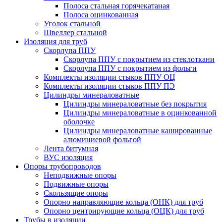
Полоса стальная горячекатаная
Полоса оцинкованная
Уголок стальной
Швеллер стальной
Изоляция для труб
Скорлупа ППУ
Скорлупа ППУ с покрытием из стеклоткани
Скорлупа ППУ с покрытием из фольги
Комплекты изоляции стыков ППУ ОЦ
Комплекты изоляции стыков ППУ ПЭ
Цилиндры минераловатные
Цилиндры минераловатные без покрытия
Цилиндры минераловатные в оцинкованной
оболочке
Цилиндры минераловатные кашированные
алюминиевой фольгой
Лента битумная
ВУС изоляция
Опоры трубопроводов
Неподвижные опоры
Подвижные опоры
Скользящие опоры
Опорно направляющие кольца (ОНК) для труб
Опорно центрирующие кольца (ОЦК) для труб
Трубы в изоляции