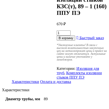
КЗС(т), 89 – 1 (160)
ППУ ПЭ
670
₽
Быстрый заказ
В корзину
*
Уважаемые клиенты! В связи с
высокой волатильностью закупочных
цен на металлопрокат цены в прайсе на
сайте могут отличаться. Актуальные
цены и наличие уточняйте у
менеджеров.
Категории:
Изоляция для
труб
,
Комплекты изоляции
стыков ППУ ПЭ
Характеристики
Оплата и доставка
Характеристики
Диаметр трубы, мм
89