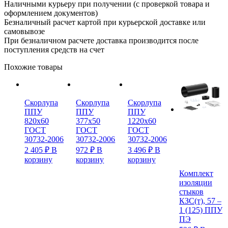
Наличными курьеру при получении (с проверкой товара и
оформлением документов)
Безналичный расчет картой при курьерской доставке или
самовывозе
При безналичном расчете доставка производится после
поступления средств на счет
Похожие товары
Скорлупа
Скорлупа
Скорлупа
ППУ
ППУ
ППУ
820х60
377х50
1220х60
ГОСТ
ГОСТ
ГОСТ
30732-2006
30732-2006
30732-2006
2 405
₽
В
972
₽
В
3 496
₽
В
корзину
корзину
корзину
Комплект
изоляции
стыков
КЗС(т), 57 –
1 (125) ППУ
ПЭ