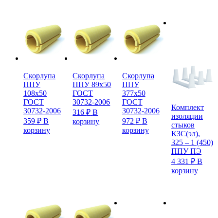
Скорлупа
Скорлупа
Скорлупа
ППУ
ППУ 89х50
ППУ
108х50
ГОСТ
377х50
ГОСТ
30732-2006
ГОСТ
Комплект
30732-2006
30732-2006
316
₽
В
изоляции
359
₽
В
972
₽
В
корзину
стыков
корзину
корзину
КЗС(эл),
325 – 1 (450)
ППУ ПЭ
4 331
₽
В
корзину