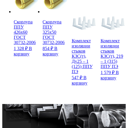
Скорлупа
Скорлупа
ППУ
ППУ
426х60
325х50
ГОСТ
ГОСТ
Комплект
Комплект
30732-2006
30732-2006
изоляции
изоляции
1 328
₽
В
854
₽
В
стыков
стыков
корзину
корзину
КЗС(т),
КЗС(т), 219
Ду25 – 1
– 1 (315)
(125) ППУ
ППУ ПЭ
ПЭ
1 579
₽
В
547
₽
В
корзину
корзину