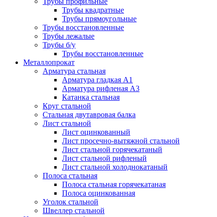
Трубы профильные
Трубы квадратные
Трубы прямоугольные
Трубы восстановленные
Трубы лежалые
Трубы б/у
Трубы восстановленные
Металлопрокат
Арматура стальная
Арматура гладкая А1
Арматура рифленая А3
Катанка стальная
Круг стальной
Стальная двутавровая балка
Лист стальной
Лист оцинкованный
Лист просечно-вытяжной стальной
Лист стальной горячекатаный
Лист стальной рифленый
Лист стальной холоднокатаный
Полоса стальная
Полоса стальная горячекатаная
Полоса оцинкованная
Уголок стальной
Швеллер стальной