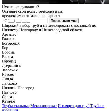
Нужна консультация?
Оставьте свой номер телефона и мы
предложим оптимальный вариант
Перезвоните мне
Широкий выбор труб и металлопроката с доставкой по
Нижнему Новгороду и Нижегородской области
Арзамас
Балахна
Богородск
Бор
Ворсма
Выкса
Городец
Дзержинск
Заволжье
Кстово
Линда
Лысково
Нижний Новгород
Павлово
Сергач
Каталог
Трубы стальные
Металлопрокат
Изоляция для труб
Трубы в
изоляции