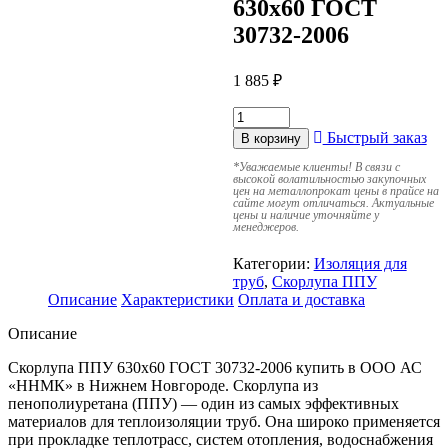
630х60 ГОСТ
30732-2006
1 885
₽
Быстрый заказ
В корзину
*
Уважаемые клиенты! В связи с
высокой волатильностью закупочных
цен на металлопрокат цены в прайсе на
сайте могут отличаться. Актуальные
цены и наличие уточняйте у
менеджеров.
Категории:
Изоляция для
труб
,
Скорлупа ППУ
Описание
Характеристики
Оплата и доставка
Описание
Скорлупа ППУ 630х60 ГОСТ 30732-2006 купить в ООО АС
«ННМК» в Нижнем Новгороде. Скорлупа из
пенополиуретана (ППУ) — один из самых эффективных
материалов для теплоизоляции труб. Она широко применяется
при прокладке теплотрасс, систем отопления, водоснабжения