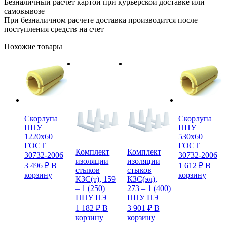
Безналичный расчет картой при курьерской доставке или
самовывозе
При безналичном расчете доставка производится после
поступления средств на счет
Похожие товары
Скорлупа
Скорлупа
ППУ
ППУ
1220х60
530х60
ГОСТ
ГОСТ
Комплект
Комплект
30732-2006
30732-2006
изоляции
изоляции
3 496
₽
В
1 612
₽
В
стыков
стыков
корзину
корзину
КЗС(т), 159
КЗС(эл),
– 1 (250)
273 – 1 (400)
ППУ ПЭ
ППУ ПЭ
1 182
₽
В
3 901
₽
В
корзину
корзину