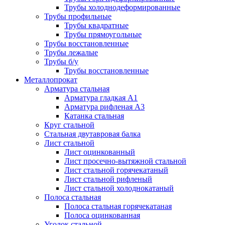
Трубы холоднодеформированные
Трубы профильные
Трубы квадратные
Трубы прямоугольные
Трубы восстановленные
Трубы лежалые
Трубы б/у
Трубы восстановленные
Металлопрокат
Арматура стальная
Арматура гладкая А1
Арматура рифленая А3
Катанка стальная
Круг стальной
Стальная двутавровая балка
Лист стальной
Лист оцинкованный
Лист просечно-вытяжной стальной
Лист стальной горячекатаный
Лист стальной рифленый
Лист стальной холоднокатаный
Полоса стальная
Полоса стальная горячекатаная
Полоса оцинкованная
Уголок стальной