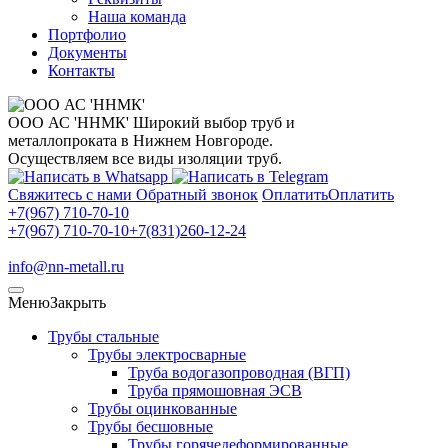
Наша команда
Портфолио
Документы
Контакты
ООО АС 'ННМК'
Широкий выбор труб и
металлопроката в Нижнем Новгороде.
Осуществляем все виды изоляции труб.
Свяжитесь с нами
Обратный звонок
Оплатить
Оплатить
+7(967) 710-70-10
+7(967) 710-70-10
+7(831)260-12-24
info@nn-metall.ru
Меню
Закрыть
Трубы стальные
Трубы электросварные
Труба водогазопроводная (ВГП)
Труба прямошовная ЭСВ
Трубы оцинкованные
Трубы бесшовные
Трубы горячедеформированные