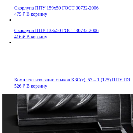
Скорлупа ППУ 159х50 ГОСТ 30732-2006
475
₽
В корзину
Скорлупа ППУ 133х50 ГОСТ 30732-2006
416
₽
В корзину
Комплект изоляции стыков КЗС(т), 57 – 1 (125) ППУ ПЭ
526
₽
В корзину