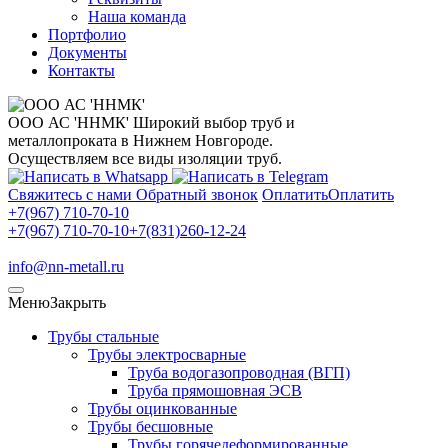
Наша команда
Портфолио
Документы
Контакты
ООО АС 'ННМК'
Широкий выбор труб и
металлопроката в Нижнем Новгороде.
Осуществляем все виды изоляции труб.
Свяжитесь с нами
Обратный звонок
Оплатить
Оплатить
+7(967) 710-70-10
+7(967) 710-70-10
+7(831)260-12-24
info@nn-metall.ru
Меню
Закрыть
Трубы стальные
Трубы электросварные
Труба водогазопроводная (ВГП)
Труба прямошовная ЭСВ
Трубы оцинкованные
Трубы бесшовные
Трубы горячедеформированные