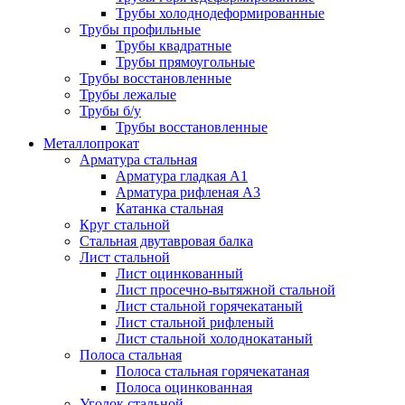
Трубы холоднодеформированные
Трубы профильные
Трубы квадратные
Трубы прямоугольные
Трубы восстановленные
Трубы лежалые
Трубы б/у
Трубы восстановленные
Металлопрокат
Арматура стальная
Арматура гладкая А1
Арматура рифленая А3
Катанка стальная
Круг стальной
Стальная двутавровая балка
Лист стальной
Лист оцинкованный
Лист просечно-вытяжной стальной
Лист стальной горячекатаный
Лист стальной рифленый
Лист стальной холоднокатаный
Полоса стальная
Полоса стальная горячекатаная
Полоса оцинкованная
Уголок стальной