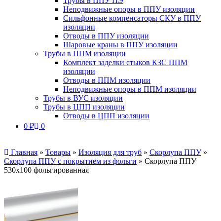
Трубы в ППУ ПЭ
Неподвижные опоры в ППУ изоляции
Сильфонные компенсаторы СКУ в ППУ
изоляции
Отводы в ППУ изоляции
Шаровые краны в ППУ изоляции
Трубы в ППМ изоляции
Комплект заделки стыков КЗС ППМ
изоляции
Отводы в ППМ изоляции
Неподвижные опоры в ППМ изоляции
Трубы в ВУС изоляции
Трубы в ЦПП изоляции
Отводы в ЦПП изоляции
0
₽
0
Главная
»
Товары
»
Изоляция для труб
»
Скорлупа ППУ
»
Скорлупа ППУ с покрытием из фольги
»
Скорлупа ППУ
530х100 фольгированная