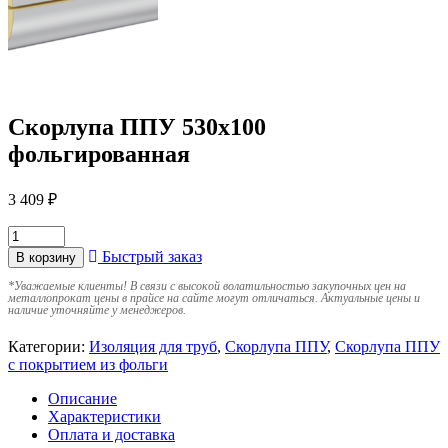
Скорлупа ППУ 530х100
фольгированная
3 409
₽
Быстрый заказ
В корзину
*
Уважаемые клиенты! В связи с высокой волатильностью закупочных цен на
металлопрокат цены в прайсе на сайте могут отличаться. Актуальные цены и
наличие уточняйте у менеджеров.
Категории:
Изоляция для труб
,
Скорлупа ППУ
,
Скорлупа ППУ
с покрытием из фольги
Описание
Характеристики
Оплата и доставка