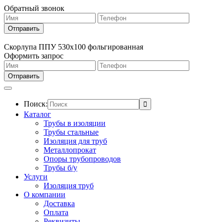
Обратный звонок
Скорлупа ППУ 530х100 фольгированная
Оформить запрос
Поиск:
Каталог
Трубы в изоляции
Трубы стальные
Изоляция для труб
Металлопрокат
Опоры трубопроводов
Трубы б/у
Услуги
Изоляция труб
О компании
Доставка
Оплата
Реквизиты