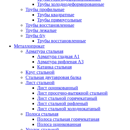
Трубы холоднодеформированные
Трубы профильные
Трубы квадратные
Трубы прямоугольные
Трубы восстановленные
Трубы лежалые
Трубы б/у
Трубы восстановленные
Металлопрокат
Арматура стальная
Арматура гладкая А1
Арматура рифленая А3
Катанка стальная
Круг стальной
Стальная двутавровая балка
Лист стальной
Лист оцинкованный
Лист просечно-вытяжной стальной
Лист стальной горячекатаный
Лист стальной рифленый
Лист стальной холоднокатаный
Полоса стальная
Полоса стальная горячекатаная
Полоса оцинкованная
Уголок стальной