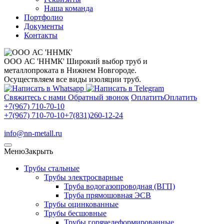
Наша команда
Портфолио
Документы
Контакты
ООО АС 'ННМК'
Широкий выбор труб и
металлопроката в Нижнем Новгороде.
Осуществляем все виды изоляции труб.
Свяжитесь с нами
Обратный звонок
Оплатить
Оплатить
+7(967) 710-70-10
+7(967) 710-70-10
+7(831)260-12-24
info@nn-metall.ru
Меню
Закрыть
Трубы стальные
Трубы электросварные
Труба водогазопроводная (ВГП)
Труба прямошовная ЭСВ
Трубы оцинкованные
Трубы бесшовные
Трубы горячедеформированные