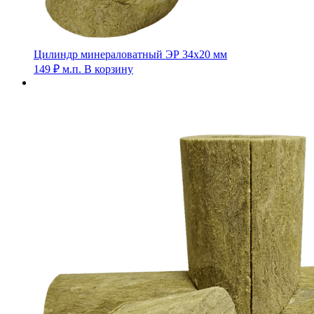
Цилиндр минераловатный ЭР 34х20 мм
149
₽
м.п.
В корзину