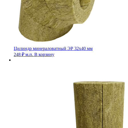
Цилиндр минераловатный ЭР 32х40 мм
248
₽
м.п.
В корзину