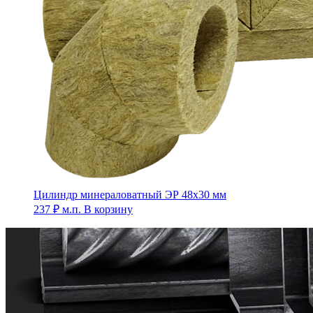
Цилиндр минераловатный ЭР 48х30 мм
237
₽
м.п.
В корзину