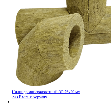
Цилиндр минераловатный ЭР 76х20 мм
243
₽
м.п.
В корзину