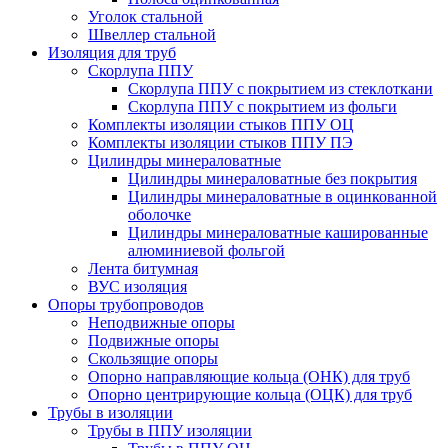
Уголок стальной
Швеллер стальной
Изоляция для труб
Скорлупа ППУ
Скорлупа ППУ с покрытием из стеклоткани
Скорлупа ППУ с покрытием из фольги
Комплекты изоляции стыков ППУ ОЦ
Комплекты изоляции стыков ППУ ПЭ
Цилиндры минераловатные
Цилиндры минераловатные без покрытия
Цилиндры минераловатные в оцинкованной
оболочке
Цилиндры минераловатные кашированные
алюминиевой фольгой
Лента битумная
ВУС изоляция
Опоры трубопроводов
Неподвижные опоры
Подвижные опоры
Скользящие опоры
Опорно направляющие кольца (ОНК) для труб
Опорно центрирующие кольца (ОЦК) для труб
Трубы в изоляции
Трубы в ППУ изоляции