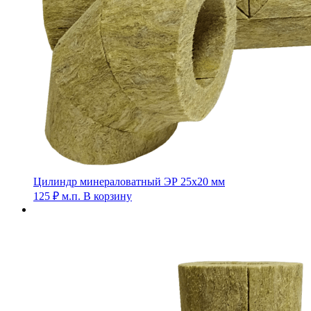
Цилиндр минераловатный ЭР 25х20 мм
125
₽
м.п.
В корзину