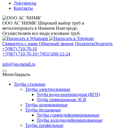
Документы
Контакты
ООО АС 'ННМК'
Широкий выбор труб и
металлопроката в Нижнем Новгороде.
Осуществляем все виды изоляции труб.
Свяжитесь с нами
Обратный звонок
Оплатить
Оплатить
+7(967) 710-70-10
+7(967) 710-70-10
+7(831)260-12-24
info@nn-metall.ru
Меню
Закрыть
Трубы стальные
Трубы электросварные
Труба водогазопроводная (ВГП)
Труба прямошовная ЭСВ
Трубы оцинкованные
Трубы бесшовные
Трубы горячедеформированные
Трубы холоднодеформированные
Трубы профильные