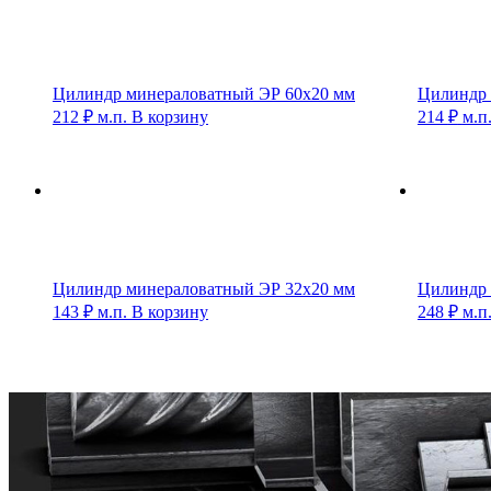
Цилиндр минераловатный ЭР 60х20 мм
Цилиндр 
212
₽
м.п.
В корзину
214
₽
м.п
Цилиндр минераловатный ЭР 32х20 мм
Цилиндр 
143
₽
м.п.
В корзину
248
₽
м.п