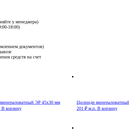
чняйте у менеджера)
:00-18:00)
рмлением документов)
вывозе
ения средств на счет
минераловатный ЭР 45х30 мм
Цилиндр минераловатный
.
В корзину
201
₽
м.п.
В корзину