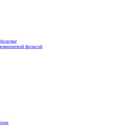
болочке
люминиевой фольгой
яции