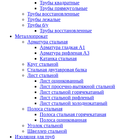
Трубы квадратные
Трубы прямоугольные
Трубы восстановленные
Трубы лежалые
Трубы б/у
Трубы восстановленные
Металлопрокат
Арматура стальная
Арматура гладкая А1
Арматура рифленая А3
Катанка стальная
Круг стальной
Стальная двутавровая балка
Лист стальной
Лист оцинкованный
Лист просечно-вытяжной стальной
Лист стальной горячекатаный
Лист стальной рифленый
Лист стальной холоднокатаный
Полоса стальная
Полоса стальная горячекатаная
Полоса оцинкованная
Уголок стальной
Швеллер стальной
Изоляция для труб