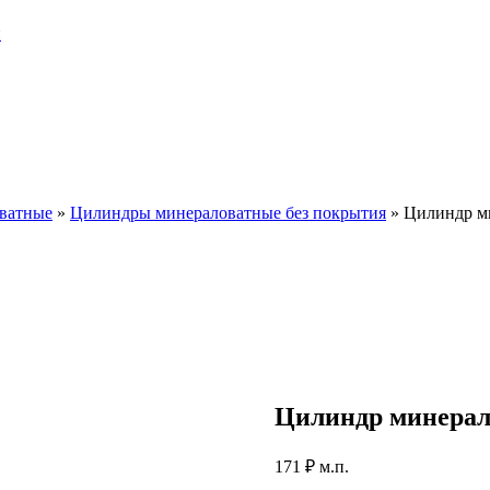
и
ватные
»
Цилиндры минераловатные без покрытия
»
Цилиндр м
Цилиндр минерал
171
₽
м.п.