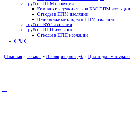
Трубы в ППМ изоляции
Комплект заделки стыков КЗС ППМ изоляци
Отводы в ППМ изоляции
Неподвижные опоры в ППМ изоляции
Трубы в ВУС изоляции
Трубы в ЦПП изоляции
Отводы в ЦПП изоляции
0
₽
0
Главная
»
Товары
»
Изоляция для труб
»
Цилиндры минерало