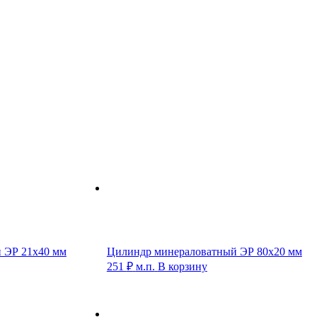
 ЭР 21х40 мм
Цилиндр минераловатный ЭР 80х20 мм
251
₽
м.п.
В корзину