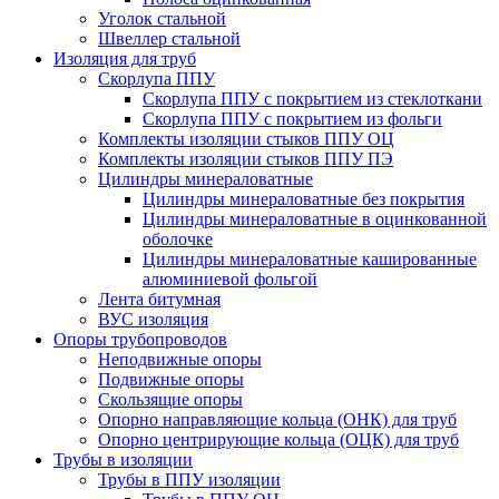
Уголок стальной
Швеллер стальной
Изоляция для труб
Скорлупа ППУ
Скорлупа ППУ с покрытием из стеклоткани
Скорлупа ППУ с покрытием из фольги
Комплекты изоляции стыков ППУ ОЦ
Комплекты изоляции стыков ППУ ПЭ
Цилиндры минераловатные
Цилиндры минераловатные без покрытия
Цилиндры минераловатные в оцинкованной
оболочке
Цилиндры минераловатные кашированные
алюминиевой фольгой
Лента битумная
ВУС изоляция
Опоры трубопроводов
Неподвижные опоры
Подвижные опоры
Скользящие опоры
Опорно направляющие кольца (ОНК) для труб
Опорно центрирующие кольца (ОЦК) для труб
Трубы в изоляции
Трубы в ППУ изоляции