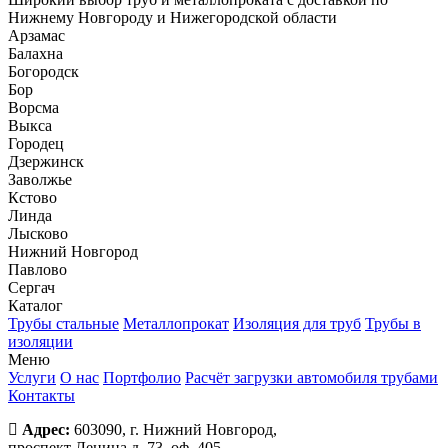
Нижнему Новгороду и Нижегородской области
Арзамас
Балахна
Богородск
Бор
Ворсма
Выкса
Городец
Дзержинск
Заволжье
Кстово
Линда
Лысково
Нижний Новгород
Павлово
Сергач
Каталог
Трубы стальные
Металлопрокат
Изоляция для труб
Трубы в
изоляции
Меню
Услуги
О нас
Портфолио
Расчёт загрузки автомобиля трубами
Контакты
Адрес:
603090, г. Нижний Новгород,
проспект Ленина д. 73, оф. 405