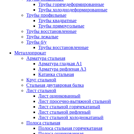
Трубы горячедеформированные
Трубы холоднодеформированные
Трубы профильные
Трубы квадратные
Трубы прямоугольные
Трубы восстановленные
Трубы лежалые
Трубы б/у
Трубы восстановленные
Металлопрокат
Арматура стальная
Арматура гладкая А1
Арматура рифленая А3
Катанка стальная
Круг стальной
Стальная двутавровая балка
Лист стальной
Лист оцинкованный
Лист просечно-вытяжной стальной
Лист стальной горячекатаный
Лист стальной рифленый
Лист стальной холоднокатаный
Полоса стальная
Полоса стальная горячекатаная
Полоса оцинкованная