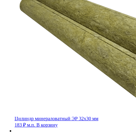
Цилиндр минераловатный ЭР 32х30 мм
183
₽
м.п.
В корзину