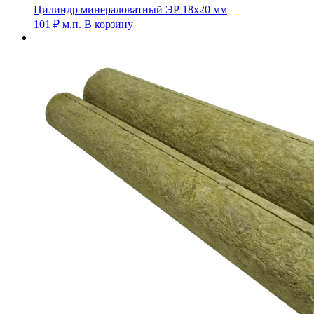
Цилиндр минераловатный ЭР 18х20 мм
101
₽
м.п.
В корзину