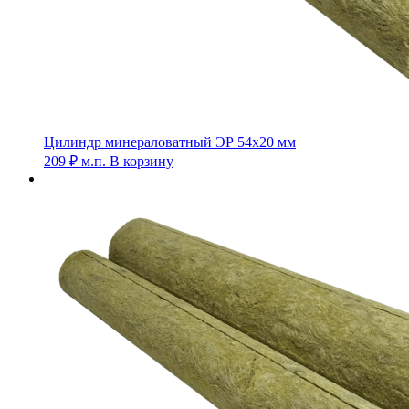
Цилиндр минераловатный ЭР 54х20 мм
209
₽
м.п.
В корзину