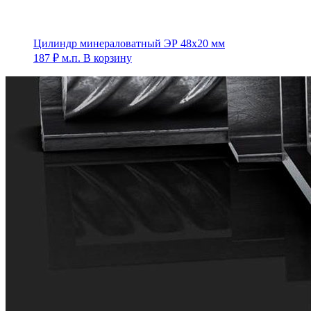
Цилиндр минераловатный ЭР 48х20 мм
187
₽
м.п.
В корзину