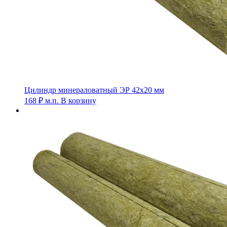
Цилиндр минераловатный ЭР 42х20 мм
168
₽
м.п.
В корзину