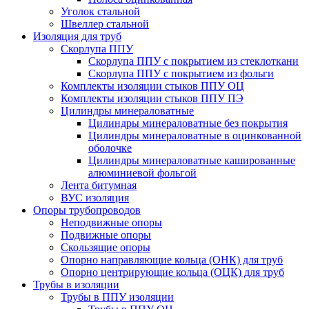
Уголок стальной
Швеллер стальной
Изоляция для труб
Скорлупа ППУ
Скорлупа ППУ с покрытием из стеклоткани
Скорлупа ППУ с покрытием из фольги
Комплекты изоляции стыков ППУ ОЦ
Комплекты изоляции стыков ППУ ПЭ
Цилиндры минераловатные
Цилиндры минераловатные без покрытия
Цилиндры минераловатные в оцинкованной
оболочке
Цилиндры минераловатные кашированные
алюминиевой фольгой
Лента битумная
ВУС изоляция
Опоры трубопроводов
Неподвижные опоры
Подвижные опоры
Скользящие опоры
Опорно направляющие кольца (ОНК) для труб
Опорно центрирующие кольца (ОЦК) для труб
Трубы в изоляции
Трубы в ППУ изоляции