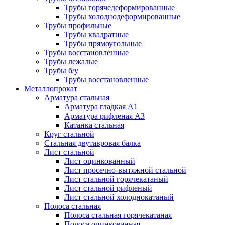
Трубы горячедеформированные
Трубы холоднодеформированные
Трубы профильные
Трубы квадратные
Трубы прямоугольные
Трубы восстановленные
Трубы лежалые
Трубы б/у
Трубы восстановленные
Металлопрокат
Арматура стальная
Арматура гладкая А1
Арматура рифленая А3
Катанка стальная
Круг стальной
Стальная двутавровая балка
Лист стальной
Лист оцинкованный
Лист просечно-вытяжной стальной
Лист стальной горячекатаный
Лист стальной рифленый
Лист стальной холоднокатаный
Полоса стальная
Полоса стальная горячекатаная
Полоса оцинкованная