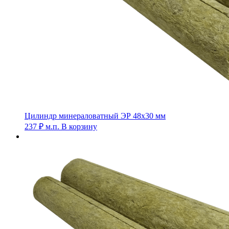
Цилиндр минераловатный ЭР 48х30 мм
237
₽
м.п.
В корзину