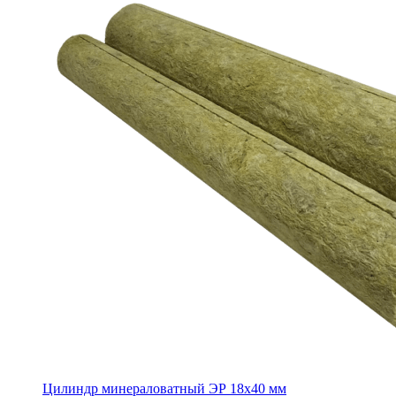
Цилиндр минераловатный ЭР 18х40 мм