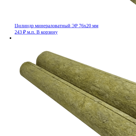
Цилиндр минераловатный ЭР 76х20 мм
243
₽
м.п.
В корзину