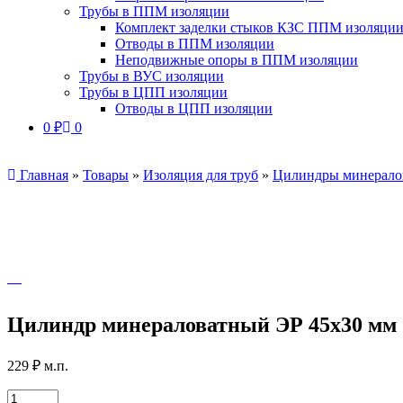
Трубы в ППМ изоляции
Комплект заделки стыков КЗС ППМ изоляци
Отводы в ППМ изоляции
Неподвижные опоры в ППМ изоляции
Трубы в ВУС изоляции
Трубы в ЦПП изоляции
Отводы в ЦПП изоляции
0
₽
0
Главная
»
Товары
»
Изоляция для труб
»
Цилиндры минерало
Цилиндр минераловатный ЭР 45х30 мм
229
₽
м.п.