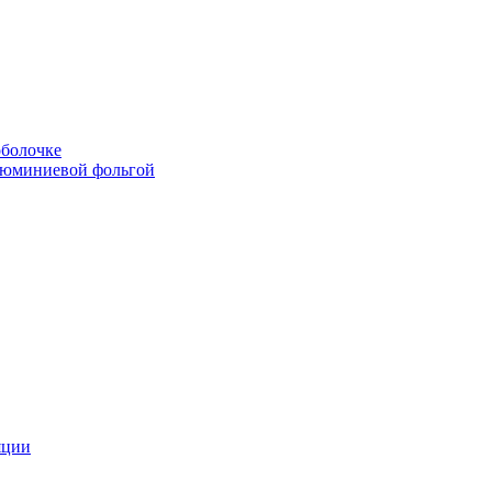
болочке
люминиевой фольгой
яции