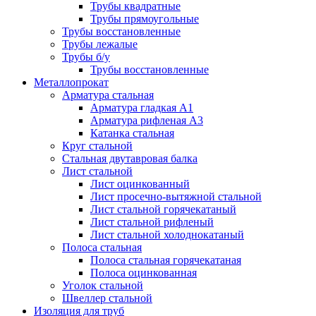
Трубы квадратные
Трубы прямоугольные
Трубы восстановленные
Трубы лежалые
Трубы б/у
Трубы восстановленные
Металлопрокат
Арматура стальная
Арматура гладкая А1
Арматура рифленая А3
Катанка стальная
Круг стальной
Стальная двутавровая балка
Лист стальной
Лист оцинкованный
Лист просечно-вытяжной стальной
Лист стальной горячекатаный
Лист стальной рифленый
Лист стальной холоднокатаный
Полоса стальная
Полоса стальная горячекатаная
Полоса оцинкованная
Уголок стальной
Швеллер стальной
Изоляция для труб