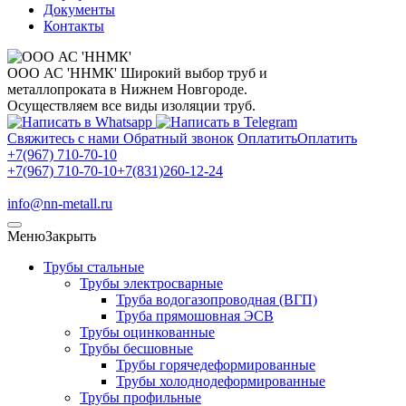
Документы
Контакты
ООО АС 'ННМК'
Широкий выбор труб и
металлопроката в Нижнем Новгороде.
Осуществляем все виды изоляции труб.
Свяжитесь с нами
Обратный звонок
Оплатить
Оплатить
+7(967) 710-70-10
+7(967) 710-70-10
+7(831)260-12-24
info@nn-metall.ru
Меню
Закрыть
Трубы стальные
Трубы электросварные
Труба водогазопроводная (ВГП)
Труба прямошовная ЭСВ
Трубы оцинкованные
Трубы бесшовные
Трубы горячедеформированные
Трубы холоднодеформированные
Трубы профильные