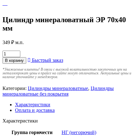
Цилиндр минераловатный ЭР 70х40
мм
349
₽
м.п.
Быстрый заказ
В корзину
*
Уважаемые клиенты! В связи с высокой волатильностью закупочных цен на
металлопрокат цены в прайсе на сайте могут отличаться. Актуальные цены и
наличие уточняйте у менеджеров.
Категории:
Цилиндры минераловатные
,
Цилиндры
минераловатные без покрытия
Характеристики
Оплата и доставка
Характеристики
Группа горючести
НГ (негорючий)