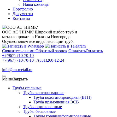
Наша команда
Портфолио
Документы
Контакты
ООО АС 'ННМК'
Широкий выбор труб и
металлопроката в Нижнем Новгороде.
Осуществляем все виды изоляции труб.
Свяжитесь с нами
Обратный звонок
Оплатить
Оплатить
+7(967) 710-70-10
+7(967) 710-70-10
+7(831)260-12-24
info@nn-metall.ru
Меню
Закрыть
Трубы стальные
Трубы электросварные
Труба водогазопроводная (ВГП)
Труба прямошовная ЭСВ
Трубы оцинкованные
Трубы бесшовные
Трубы горячедеформированные