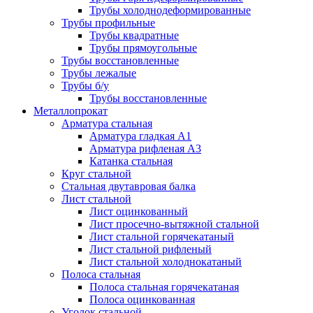
Трубы холоднодеформированные
Трубы профильные
Трубы квадратные
Трубы прямоугольные
Трубы восстановленные
Трубы лежалые
Трубы б/у
Трубы восстановленные
Металлопрокат
Арматура стальная
Арматура гладкая А1
Арматура рифленая А3
Катанка стальная
Круг стальной
Стальная двутавровая балка
Лист стальной
Лист оцинкованный
Лист просечно-вытяжной стальной
Лист стальной горячекатаный
Лист стальной рифленый
Лист стальной холоднокатаный
Полоса стальная
Полоса стальная горячекатаная
Полоса оцинкованная
Уголок стальной