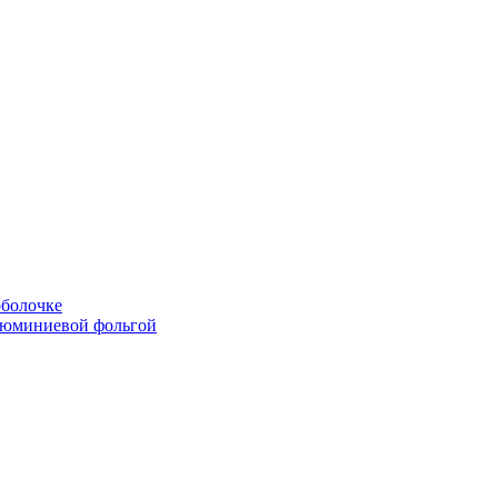
болочке
люминиевой фольгой