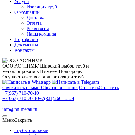
Услуги
Изоляция труб
О компании
Доставка
Оплата
Реквизиты
Наша команда
Портфолио
Документы
Контакты
ООО АС 'ННМК'
Широкий выбор труб и
металлопроката в Нижнем Новгороде.
Осуществляем все виды изоляции труб.
Свяжитесь с нами
Обратный звонок
Оплатить
Оплатить
+7(967) 710-70-10
+7(967) 710-70-10
+7(831)260-12-24
info@nn-metall.ru
Меню
Закрыть
Трубы стальные