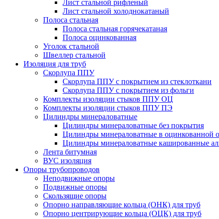
Лист стальной рифленый
Лист стальной холоднокатаный
Полоса стальная
Полоса стальная горячекатаная
Полоса оцинкованная
Уголок стальной
Швеллер стальной
Изоляция для труб
Скорлупа ППУ
Скорлупа ППУ с покрытием из стеклоткани
Скорлупа ППУ с покрытием из фольги
Комплекты изоляции стыков ППУ ОЦ
Комплекты изоляции стыков ППУ ПЭ
Цилиндры минераловатные
Цилиндры минераловатные без покрытия
Цилиндры минераловатные в оцинкованной о
Цилиндры минераловатные кашированные а
Лента битумная
ВУС изоляция
Опоры трубопроводов
Неподвижные опоры
Подвижные опоры
Скользящие опоры
Опорно направляющие кольца (ОНК) для труб
Опорно центрирующие кольца (ОЦК) для труб