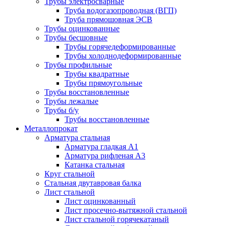
Трубы электросварные
Труба водогазопроводная (ВГП)
Труба прямошовная ЭСВ
Трубы оцинкованные
Трубы бесшовные
Трубы горячедеформированные
Трубы холоднодеформированные
Трубы профильные
Трубы квадратные
Трубы прямоугольные
Трубы восстановленные
Трубы лежалые
Трубы б/у
Трубы восстановленные
Металлопрокат
Арматура стальная
Арматура гладкая А1
Арматура рифленая А3
Катанка стальная
Круг стальной
Стальная двутавровая балка
Лист стальной
Лист оцинкованный
Лист просечно-вытяжной стальной
Лист стальной горячекатаный