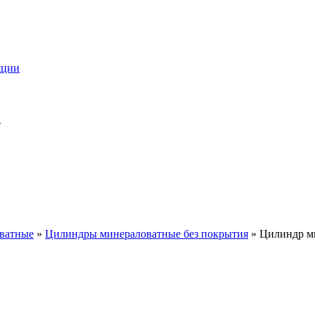
яции
и
ватные
»
Цилиндры минераловатные без покрытия
»
Цилиндр м