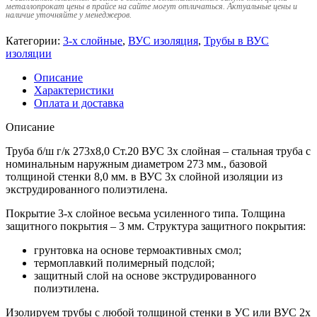
металлопрокат цены в прайсе на сайте могут отличаться. Актуальные цены и
наличие уточняйте у менеджеров.
Категории:
3-х слойные
,
ВУС изоляция
,
Трубы в ВУС
изоляции
Описание
Характеристики
Оплата и доставка
Описание
Труба б/ш г/к 273х8,0 Ст.20 ВУС 3х слойная – стальная труба с
номинальным наружным диаметром 273 мм., базовой
толщиной стенки 8,0 мм. в ВУС 3х слойной изоляции из
экструдированного полиэтилена.
Покрытие 3-х слойное весьма усиленного типа. Толщина
защитного покрытия – 3 мм. Структура защитного покрытия:
грунтовка на основе термоактивных смол;
термоплавкий полимерный подслой;
защитный слой на основе экструдированного
полиэтилена.
Изолируем трубы с любой толщиной стенки в УС или ВУС 2х