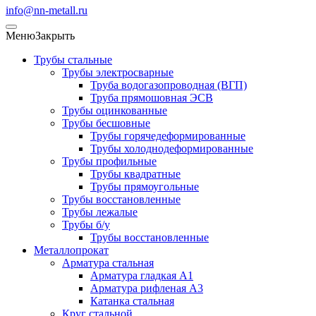
info@nn-metall.ru
Меню
Закрыть
Трубы стальные
Трубы электросварные
Труба водогазопроводная (ВГП)
Труба прямошовная ЭСВ
Трубы оцинкованные
Трубы бесшовные
Трубы горячедеформированные
Трубы холоднодеформированные
Трубы профильные
Трубы квадратные
Трубы прямоугольные
Трубы восстановленные
Трубы лежалые
Трубы б/у
Трубы восстановленные
Металлопрокат
Арматура стальная
Арматура гладкая А1
Арматура рифленая А3
Катанка стальная
Круг стальной