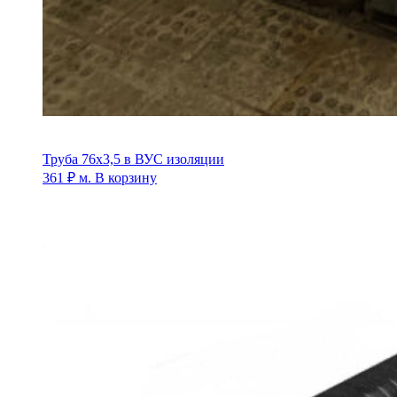
Труба 76х3,5 в ВУС изоляции
361
₽
м.
В корзину