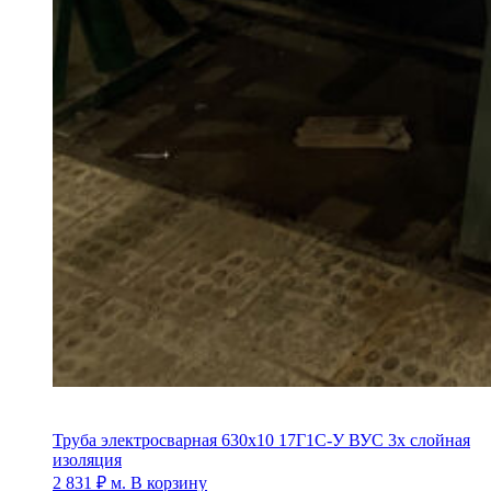
Труба электросварная 630х10 17Г1С-У ВУС 3х слойная
изоляция
2 831
₽
м.
В корзину