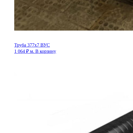
Труба 377х7 ВУС
1 064
₽
м.
В корзину