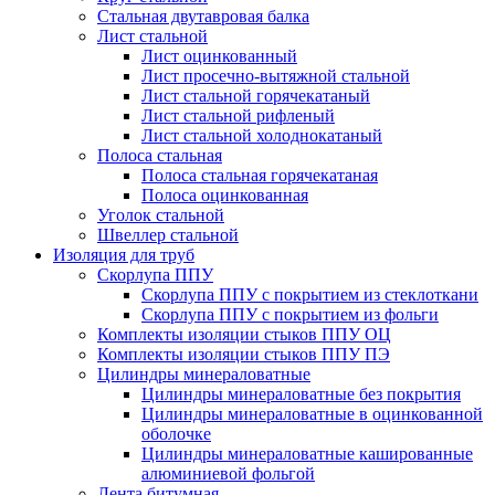
Стальная двутавровая балка
Лист стальной
Лист оцинкованный
Лист просечно-вытяжной стальной
Лист стальной горячекатаный
Лист стальной рифленый
Лист стальной холоднокатаный
Полоса стальная
Полоса стальная горячекатаная
Полоса оцинкованная
Уголок стальной
Швеллер стальной
Изоляция для труб
Скорлупа ППУ
Скорлупа ППУ с покрытием из стеклоткани
Скорлупа ППУ с покрытием из фольги
Комплекты изоляции стыков ППУ ОЦ
Комплекты изоляции стыков ППУ ПЭ
Цилиндры минераловатные
Цилиндры минераловатные без покрытия
Цилиндры минераловатные в оцинкованной
оболочке
Цилиндры минераловатные кашированные
алюминиевой фольгой
Лента битумная