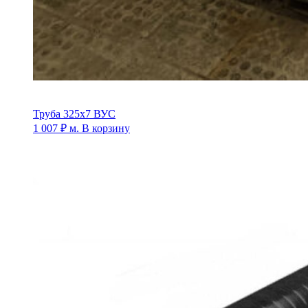
Труба 325х7 ВУС
1 007
₽
м.
В корзину