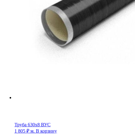
Труба 630х8 ВУС
1 805
₽
м.
В корзину