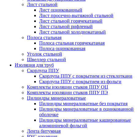
Лист стальной
Лист оцинкованный
Лист просечно-вытяжной стальной
Лист стальной горячекатаный
Лист стальной рифленый
Лист стальной холоднокатаный
Полоса стальная
Полоса стальная горячекатаная
Полоса оцинкованная
Уголок стальной
Швеллер стальной
Изоляция для труб
Скорлупа ППУ
Скорлупа ППУ с покрытием из стеклоткани
Скорлупа ППУ с покрытием из фольги
Комплекты изоляции стыков ППУ ОЦ
Комплекты изоляции стыков ППУ ПЭ
Цилиндры минераловатные
Цилиндры минераловатные без покрытия
Цилиндры минераловатные в оцинкованной
оболочке
Цилиндры минераловатные кашированные
алюминиевой фольгой
Лента битумная
ВУС изоляция