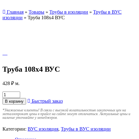
Главная
»
Товары
»
Трубы в изоляции
»
Трубы в ВУС
изоляции
»
Труба 108х4 ВУС
Труба 108х4 ВУС
428
₽
м.
Быстрый заказ
В корзину
*
Уважаемые клиенты! В связи с высокой волатильностью закупочных цен на
металлопрокат цены в прайсе на сайте могут отличаться. Актуальные цены и
наличие уточняйте у менеджеров.
Категории:
ВУС изоляция
,
Трубы в ВУС изоляции