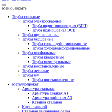
Меню
Закрыть
Трубы стальные
Трубы электросварные
Труба водогазопроводная (ВГП)
Труба прямошовная ЭСВ
Трубы оцинкованные
Трубы бесшовные
Трубы горячедеформированные
Трубы холоднодеформированные
Трубы профильные
Трубы квадратные
Трубы прямоугольные
Трубы восстановленные
Трубы лежалые
Трубы б/у
Трубы восстановленные
Металлопрокат
Арматура стальная
Арматура гладкая А1
Арматура рифленая А3
Катанка стальная
Круг стальной
Стальная двутавровая балка