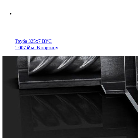
Труба 325х7 ВУС
1 007
₽
м.
В корзину