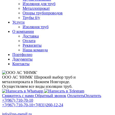
Изоляция для труб
Металлопрокат
Опоры трубопроводов
Трубы б/у
Услуги
Изоляция труб
О компании
Доставка
Оплата
Реквизиты
Наша команда
Портфолио
Документы
Контакты
ООО АС 'ННМК'
Широкий выбор труб и
металлопроката в Нижнем Новгороде.
Осуществляем все виды изоляции труб.
Свяжитесь с нами
Обратный звонок
Оплатить
Оплатить
+7(967) 710-70-10
+7(967) 710-70-10
+7(831)260-12-24
info@nn-metall.ru