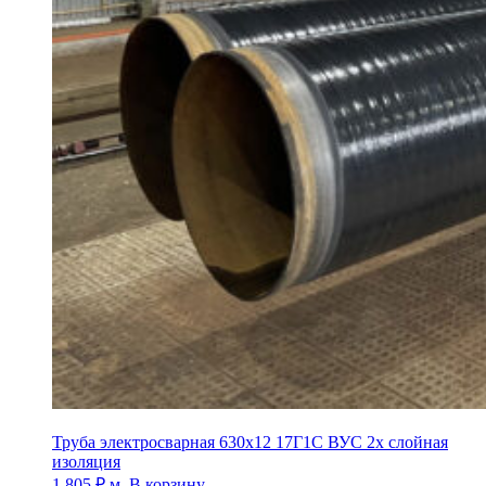
Труба электросварная 630х12 17Г1С ВУС 2х слойная
изоляция
1 805
₽
м.
В корзину