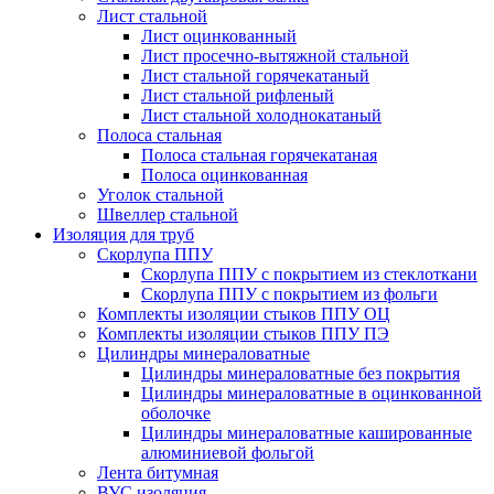
Лист стальной
Лист оцинкованный
Лист просечно-вытяжной стальной
Лист стальной горячекатаный
Лист стальной рифленый
Лист стальной холоднокатаный
Полоса стальная
Полоса стальная горячекатаная
Полоса оцинкованная
Уголок стальной
Швеллер стальной
Изоляция для труб
Скорлупа ППУ
Скорлупа ППУ с покрытием из стеклоткани
Скорлупа ППУ с покрытием из фольги
Комплекты изоляции стыков ППУ ОЦ
Комплекты изоляции стыков ППУ ПЭ
Цилиндры минераловатные
Цилиндры минераловатные без покрытия
Цилиндры минераловатные в оцинкованной
оболочке
Цилиндры минераловатные кашированные
алюминиевой фольгой
Лента битумная
ВУС изоляция