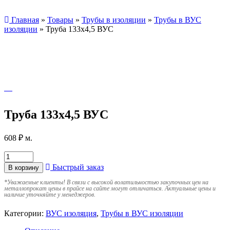
Главная
»
Товары
»
Трубы в изоляции
»
Трубы в ВУС
изоляции
»
Труба 133х4,5 ВУС
Труба 133х4,5 ВУС
608
₽
м.
Быстрый заказ
В корзину
*
Уважаемые клиенты! В связи с высокой волатильностью закупочных цен на
металлопрокат цены в прайсе на сайте могут отличаться. Актуальные цены и
наличие уточняйте у менеджеров.
Категории:
ВУС изоляция
,
Трубы в ВУС изоляции