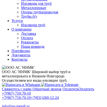
Изоляция для труб
Металлопрокат
Опоры трубопроводов
Трубы б/у
Услуги
Изоляция труб
О компании
Доставка
Оплата
Реквизиты
Наша команда
Портфолио
Документы
Контакты
ООО АС 'ННМК'
Широкий выбор труб и
металлопроката в Нижнем Новгороде.
Осуществляем все виды изоляции труб.
Свяжитесь с нами
Обратный звонок
Оплатить
Оплатить
+7(967) 710-70-10
+7(967) 710-70-10
+7(831)260-12-24
info@nn-metall.ru