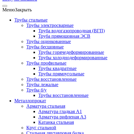
Меню
Закрыть
Трубы стальные
Трубы электросварные
Труба водогазопроводная (ВГП)
Труба прямошовная ЭСВ
Трубы оцинкованные
Трубы бесшовные
Трубы горячедеформированные
Трубы холоднодеформированные
Трубы профильные
Трубы квадратные
Трубы прямоугольные
Трубы восстановленные
Трубы лежалые
Трубы б/у
Трубы восстановленные
Металлопрокат
Арматура стальная
Арматура гладкая А1
Арматура рифленая А3
Катанка стальная
Круг стальной
Стальная двутавровая балка