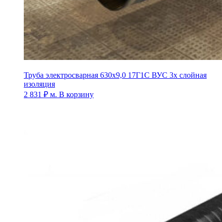
Труба электросварная 630х9,0 17Г1С ВУС 3х слойная
изоляция
2 831
₽
м.
В корзину