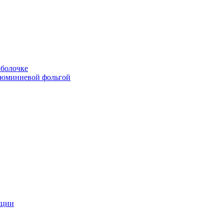
болочке
люминиевой фольгой
яции