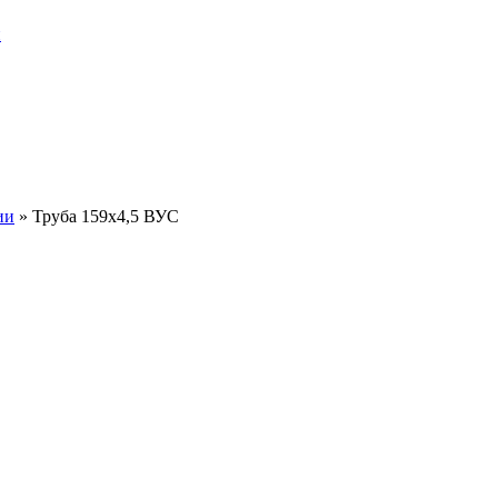
и
ии
»
Труба 159х4,5 ВУС