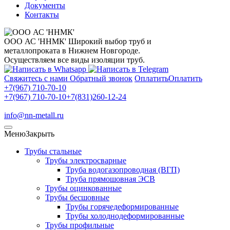
Документы
Контакты
ООО АС 'ННМК'
Широкий выбор труб и
металлопроката в Нижнем Новгороде.
Осуществляем все виды изоляции труб.
Свяжитесь с нами
Обратный звонок
Оплатить
Оплатить
+7(967) 710-70-10
+7(967) 710-70-10
+7(831)260-12-24
info@nn-metall.ru
Меню
Закрыть
Трубы стальные
Трубы электросварные
Труба водогазопроводная (ВГП)
Труба прямошовная ЭСВ
Трубы оцинкованные
Трубы бесшовные
Трубы горячедеформированные
Трубы холоднодеформированные
Трубы профильные