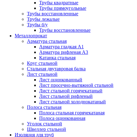
Трубы квадратные
Трубы прямоугольные
Трубы восстановленные
Трубы лежалые
Трубы б/у
Трубы восстановленные
Металлопрокат
Арматура стальная
Арматура гладкая А1
Арматура рифленая А3
Катанка стальная
Круг стальной
Стальная двутавровая балка
Лист стальной
Лист оцинкованный
Лист просечно-вытяжной стальной
Лист стальной горячекатаный
Лист стальной рифленый
Лист стальной холоднокатаный
Полоса стальная
Полоса стальная горячекатаная
Полоса оцинкованная
Уголок стальной
Швеллер стальной
Изоляция для труб