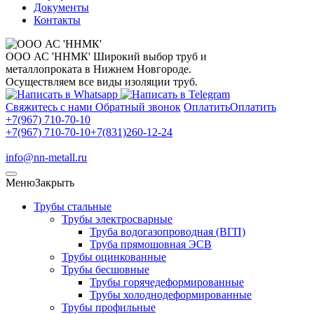
Документы
Контакты
ООО АС 'ННМК'
Широкий выбор труб и
металлопроката в Нижнем Новгороде.
Осуществляем все виды изоляции труб.
Свяжитесь с нами
Обратный звонок
Оплатить
Оплатить
+7(967) 710-70-10
+7(967) 710-70-10
+7(831)260-12-24
info@nn-metall.ru
Меню
Закрыть
Трубы стальные
Трубы электросварные
Труба водогазопроводная (ВГП)
Труба прямошовная ЭСВ
Трубы оцинкованные
Трубы бесшовные
Трубы горячедеформированные
Трубы холоднодеформированные
Трубы профильные