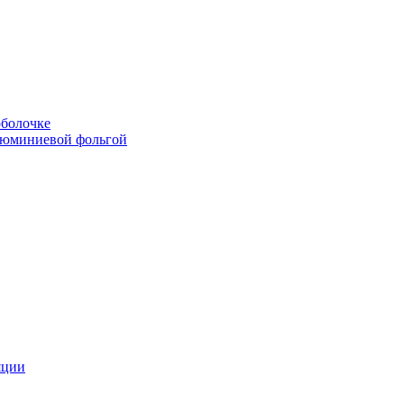
болочке
люминиевой фольгой
яции