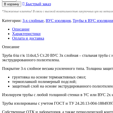
Быстрый заказ
В корзину
*
Уважаемые клиенты! В связи с высокой волатильностью закупочных цен на металл
Категории:
3-х слойные
,
ВУС изоляция
,
Трубы в ВУС изоляци
Описание
Характеристики
Оплата и доставка
Описание
Труба б/ш г/к 114х4,5 Ст.20 ВУС 3х слойная – стальная труба
экструдированного полиэтилена.
Покрытие 3-х слойное весьма усиленного типа. Толщина защит
грунтовка на основе термоактивных смол;
термоплавкий полимерный подслой;
защитный слой на основе экструдированного полиэтилен
Изолируем трубы с любой толщиной стенки в УС или ВУС 2х 
Трубы изолированы с учетом ГOCT и TУ 24.20.13-004-18849397
Собственные ОТК и лаборатория, а также периодический контр