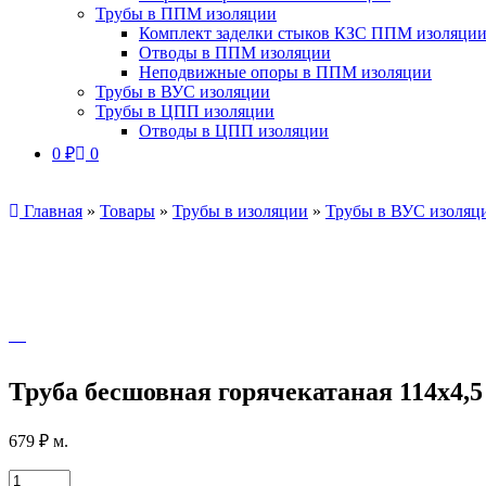
Трубы в ППМ изоляции
Комплект заделки стыков КЗС ППМ изоляци
Отводы в ППМ изоляции
Неподвижные опоры в ППМ изоляции
Трубы в ВУС изоляции
Трубы в ЦПП изоляции
Отводы в ЦПП изоляции
0
₽
0
Главная
»
Товары
»
Трубы в изоляции
»
Трубы в ВУС изоляц
Труба бесшовная горячекатаная 114х4,5
679
₽
м.