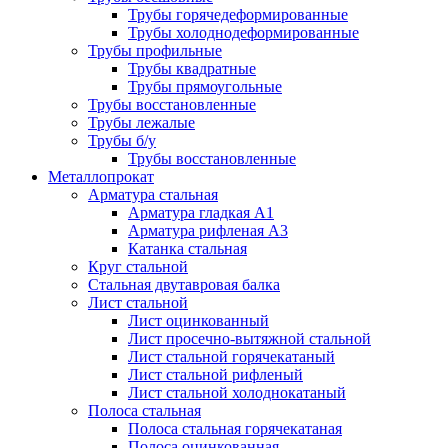
Трубы горячедеформированные
Трубы холоднодеформированные
Трубы профильные
Трубы квадратные
Трубы прямоугольные
Трубы восстановленные
Трубы лежалые
Трубы б/у
Трубы восстановленные
Металлопрокат
Арматура стальная
Арматура гладкая А1
Арматура рифленая А3
Катанка стальная
Круг стальной
Стальная двутавровая балка
Лист стальной
Лист оцинкованный
Лист просечно-вытяжной стальной
Лист стальной горячекатаный
Лист стальной рифленый
Лист стальной холоднокатаный
Полоса стальная
Полоса стальная горячекатаная
Полоса оцинкованная