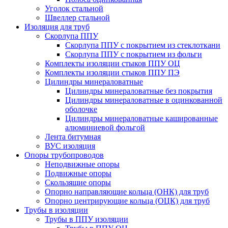
Уголок стальной
Швеллер стальной
Изоляция для труб
Скорлупа ППУ
Скорлупа ППУ с покрытием из стеклоткани
Скорлупа ППУ с покрытием из фольги
Комплекты изоляции стыков ППУ ОЦ
Комплекты изоляции стыков ППУ ПЭ
Цилиндры минераловатные
Цилиндры минераловатные без покрытия
Цилиндры минераловатные в оцинкованной
оболочке
Цилиндры минераловатные кашированные
алюминиевой фольгой
Лента битумная
ВУС изоляция
Опоры трубопроводов
Неподвижные опоры
Подвижные опоры
Скользящие опоры
Опорно направляющие кольца (ОНК) для труб
Опорно центрирующие кольца (ОЦК) для труб
Трубы в изоляции
Трубы в ППУ изоляции