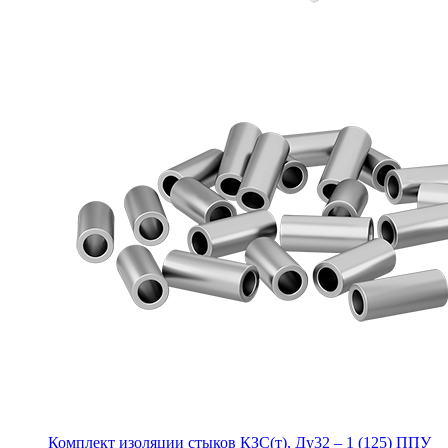
Комплект изоляции стыков КЗС(т), Ду32 – 1 (125) ППУ