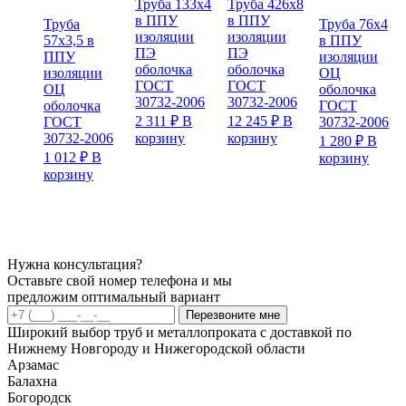
Труба 133х4
Труба 426х8
в ППУ
в ППУ
Труба
Труба 76х4
изоляции
изоляции
57х3,5 в
в ППУ
ПЭ
ПЭ
ППУ
изоляции
оболочка
оболочка
изоляции
ОЦ
ГОСТ
ГОСТ
ОЦ
оболочка
30732-2006
30732-2006
оболочка
ГОСТ
2 311
₽
В
12 245
₽
В
ГОСТ
30732-2006
30732-2006
корзину
корзину
1 280
₽
В
1 012
₽
В
корзину
корзину
Нужна консультация?
Оставьте свой номер телефона и мы
предложим оптимальный вариант
Перезвоните мне
Широкий выбор труб и металлопроката с доставкой по
Нижнему Новгороду и Нижегородской области
Арзамас
Балахна
Богородск