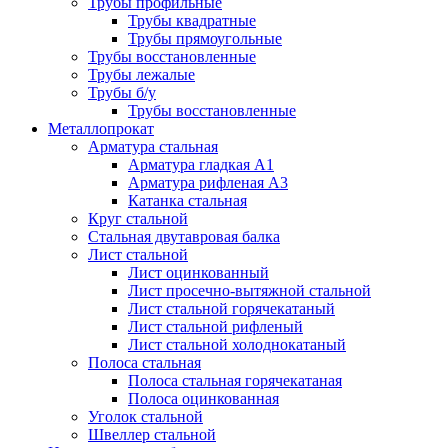
Трубы профильные
Трубы квадратные
Трубы прямоугольные
Трубы восстановленные
Трубы лежалые
Трубы б/у
Трубы восстановленные
Металлопрокат
Арматура стальная
Арматура гладкая А1
Арматура рифленая А3
Катанка стальная
Круг стальной
Стальная двутавровая балка
Лист стальной
Лист оцинкованный
Лист просечно-вытяжной стальной
Лист стальной горячекатаный
Лист стальной рифленый
Лист стальной холоднокатаный
Полоса стальная
Полоса стальная горячекатаная
Полоса оцинкованная
Уголок стальной
Швеллер стальной