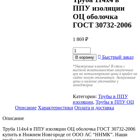
ППУ изоляции
ОЦ оболочка
ГОСТ 30732-2006
1 869
₽
Быстрый заказ
В корзину
*
Уважаемые клиенты! В связи с
высокой волатильностью закупочных
цен на металлопрокат цены в прайсе на
сайте могут отличаться. Актуальные
цены и наличие уточняйте у
менеджеров.
Категории:
Трубы в ППУ
изоляции
,
Трубы в ППУ ОЦ
Описание
Характеристики
Оплата и доставка
Описание
Труба 114х4 в ППУ изоляции ОЦ оболочка ГОСТ 30732-2006
купить в Нижнем Новгороде от ООО АС “ННМК”. Наши