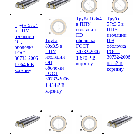
Труба 108х4
Труба
в ППУ
57х3,5 в
Труба 57х4
изоляции
ППУ
в ППУ
ПЭ
изоляции
изоляции
оболочка
ПЭ
Труба
ОЦ
ГОСТ
оболочка
89х3,5 в
оболочка
30732-2006
ГОСТ
ППУ
ГОСТ
30732-2006
изоляции
1 670
₽
В
30732-2006
ОЦ
881
₽
В
корзину
1 064
₽
В
оболочка
корзину
корзину
ГОСТ
30732-2006
1 434
₽
В
корзину