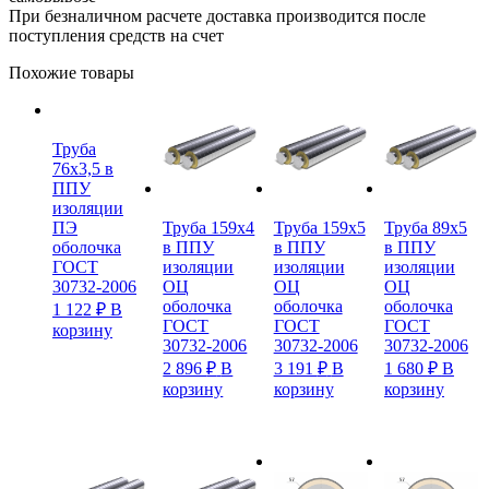
При безналичном расчете доставка производится после
поступления средств на счет
Похожие товары
Труба
76х3,5 в
ППУ
изоляции
ПЭ
Труба 159х4
Труба 159х5
Труба 89х5
оболочка
в ППУ
в ППУ
в ППУ
ГОСТ
изоляции
изоляции
изоляции
30732-2006
ОЦ
ОЦ
ОЦ
оболочка
оболочка
оболочка
1 122
₽
В
ГОСТ
ГОСТ
ГОСТ
корзину
30732-2006
30732-2006
30732-2006
2 896
₽
В
3 191
₽
В
1 680
₽
В
корзину
корзину
корзину