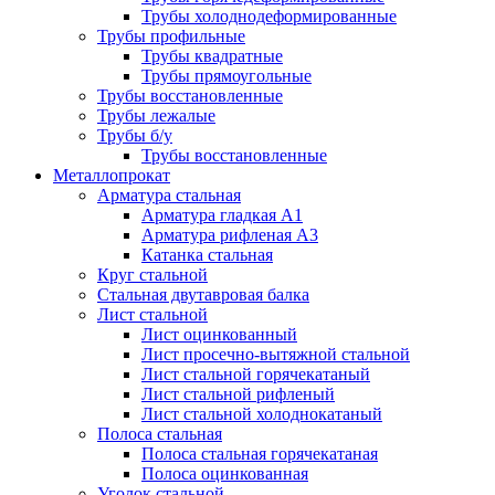
Трубы холоднодеформированные
Трубы профильные
Трубы квадратные
Трубы прямоугольные
Трубы восстановленные
Трубы лежалые
Трубы б/у
Трубы восстановленные
Металлопрокат
Арматура стальная
Арматура гладкая А1
Арматура рифленая А3
Катанка стальная
Круг стальной
Стальная двутавровая балка
Лист стальной
Лист оцинкованный
Лист просечно-вытяжной стальной
Лист стальной горячекатаный
Лист стальной рифленый
Лист стальной холоднокатаный
Полоса стальная
Полоса стальная горячекатаная
Полоса оцинкованная
Уголок стальной