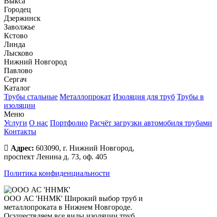
Выкса
Городец
Дзержинск
Заволжье
Кстово
Линда
Лысково
Нижний Новгород
Павлово
Сергач
Каталог
Трубы стальные
Металлопрокат
Изоляция для труб
Трубы в
изоляции
Меню
Услуги
О нас
Портфолио
Расчёт загрузки автомобиля трубами
Контакты
Адрес:
603090, г. Нижний Новгород,
проспект Ленина д. 73, оф. 405
Политика конфиденциальности
ООО АС 'ННМК'
Широкий выбор труб и
металлопроката в Нижнем Новгороде.
Осуществляем все виды изоляции труб.