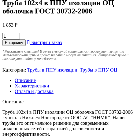
Труба 102х4 в ППУ изоляции ОЦ
оболочка ГОСТ 30732-2006
1 853
₽
Быстрый заказ
В корзину
*
Уважаемые клиенты! В связи с высокой волатильностью закупочных цен на
металлопрокат цены в прайсе на сайте могут отличаться. Актуальные цены и
наличие уточняйте у менеджеров.
Категории:
Трубы в ППУ изоляции
,
Трубы в ППУ ОЦ
Описание
Характеристики
Оплата и доставка
Описание
Труба 102х4 в ППУ изоляции ОЦ оболочка ГОСТ 30732-2006
купить в Нижнем Новгороде от ООО АС “ННМК”. Наши
трубы это оптимальное решение для современных
инженерных сетей с гарантией долговечности и
энергоэффективности.