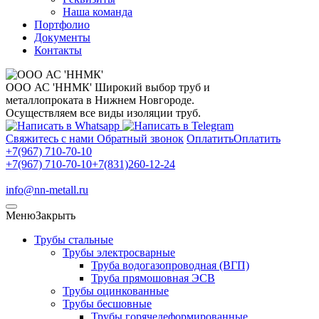
Наша команда
Портфолио
Документы
Контакты
ООО АС 'ННМК'
Широкий выбор труб и
металлопроката в Нижнем Новгороде.
Осуществляем все виды изоляции труб.
Свяжитесь с нами
Обратный звонок
Оплатить
Оплатить
+7(967) 710-70-10
+7(967) 710-70-10
+7(831)260-12-24
info@nn-metall.ru
Меню
Закрыть
Трубы стальные
Трубы электросварные
Труба водогазопроводная (ВГП)
Труба прямошовная ЭСВ
Трубы оцинкованные
Трубы бесшовные
Трубы горячедеформированные