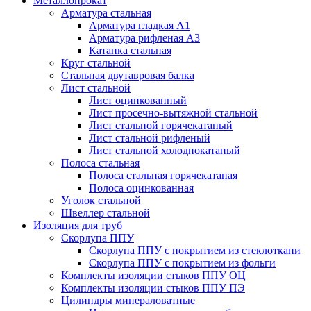
Металлопрокат
Арматура стальная
Арматура гладкая А1
Арматура рифленая А3
Катанка стальная
Круг стальной
Стальная двутавровая балка
Лист стальной
Лист оцинкованный
Лист просечно-вытяжной стальной
Лист стальной горячекатаный
Лист стальной рифленый
Лист стальной холоднокатаный
Полоса стальная
Полоса стальная горячекатаная
Полоса оцинкованная
Уголок стальной
Швеллер стальной
Изоляция для труб
Скорлупа ППУ
Скорлупа ППУ с покрытием из стеклоткани
Скорлупа ППУ с покрытием из фольги
Комплекты изоляции стыков ППУ ОЦ
Комплекты изоляции стыков ППУ ПЭ
Цилиндры минераловатные