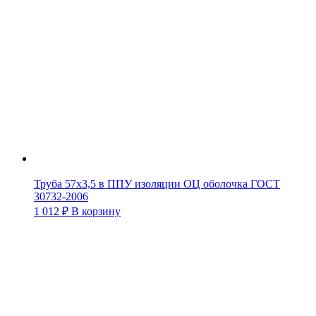
Труба 57х3,5 в ППУ изоляции ОЦ оболочка ГОСТ
30732-2006
1 012
₽
В корзину