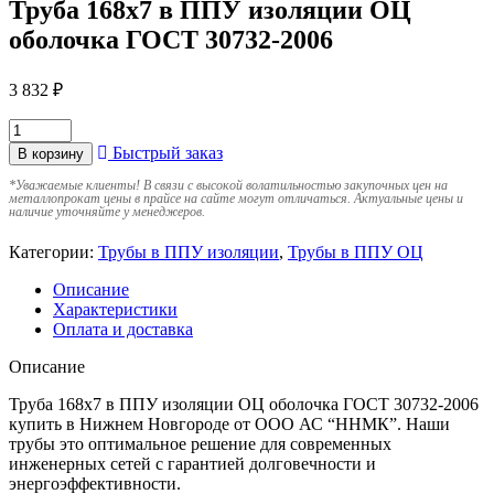
Труба 168х7 в ППУ изоляции ОЦ
оболочка ГОСТ 30732-2006
3 832
₽
Быстрый заказ
В корзину
*
Уважаемые клиенты! В связи с высокой волатильностью закупочных цен на
металлопрокат цены в прайсе на сайте могут отличаться. Актуальные цены и
наличие уточняйте у менеджеров.
Категории:
Трубы в ППУ изоляции
,
Трубы в ППУ ОЦ
Описание
Характеристики
Оплата и доставка
Описание
Труба 168х7 в ППУ изоляции ОЦ оболочка ГОСТ 30732-2006
купить в Нижнем Новгороде от ООО АС “ННМК”. Наши
трубы это оптимальное решение для современных
инженерных сетей с гарантией долговечности и
энергоэффективности.