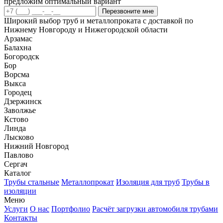
предложим оптимальный вариант
Перезвоните мне
Широкий выбор труб и металлопроката с доставкой по
Нижнему Новгороду и Нижегородской области
Арзамас
Балахна
Богородск
Бор
Ворсма
Выкса
Городец
Дзержинск
Заволжье
Кстово
Линда
Лысково
Нижний Новгород
Павлово
Сергач
Каталог
Трубы стальные
Металлопрокат
Изоляция для труб
Трубы в
изоляции
Меню
Услуги
О нас
Портфолио
Расчёт загрузки автомобиля трубами
Контакты