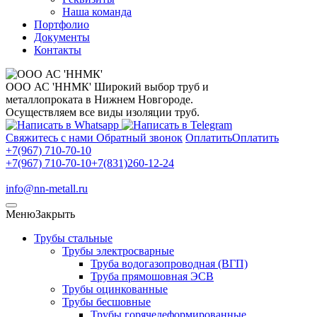
Наша команда
Портфолио
Документы
Контакты
ООО АС 'ННМК'
Широкий выбор труб и
металлопроката в Нижнем Новгороде.
Осуществляем все виды изоляции труб.
Свяжитесь с нами
Обратный звонок
Оплатить
Оплатить
+7(967) 710-70-10
+7(967) 710-70-10
+7(831)260-12-24
info@nn-metall.ru
Меню
Закрыть
Трубы стальные
Трубы электросварные
Труба водогазопроводная (ВГП)
Труба прямошовная ЭСВ
Трубы оцинкованные
Трубы бесшовные
Трубы горячедеформированные