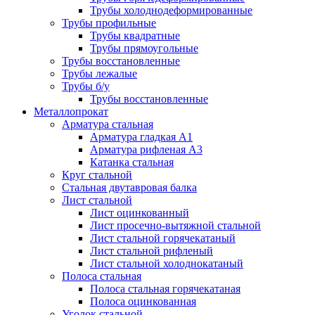
Трубы холоднодеформированные
Трубы профильные
Трубы квадратные
Трубы прямоугольные
Трубы восстановленные
Трубы лежалые
Трубы б/у
Трубы восстановленные
Металлопрокат
Арматура стальная
Арматура гладкая А1
Арматура рифленая А3
Катанка стальная
Круг стальной
Стальная двутавровая балка
Лист стальной
Лист оцинкованный
Лист просечно-вытяжной стальной
Лист стальной горячекатаный
Лист стальной рифленый
Лист стальной холоднокатаный
Полоса стальная
Полоса стальная горячекатаная
Полоса оцинкованная
Уголок стальной