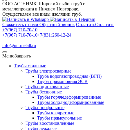
ООО АС 'ННМК'
Широкий выбор труб и
металлопроката в Нижнем Новгороде.
Осуществляем все виды изоляции труб.
Свяжитесь с нами
Обратный звонок
Оплатить
Оплатить
+7(967) 710-70-10
+7(967) 710-70-10
+7(831)260-12-24
info@nn-metall.ru
Меню
Закрыть
Трубы стальные
Трубы электросварные
Труба водогазопроводная (ВГП)
Труба прямошовная ЭСВ
Трубы оцинкованные
Трубы бесшовные
Трубы горячедеформированные
Трубы холоднодеформированные
Трубы профильные
Трубы квадратные
Трубы прямоугольные
Трубы восстановленные
Трубы лежалые