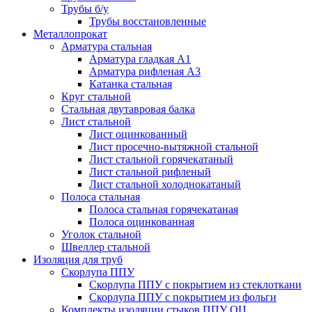
Трубы б/у
Трубы восстановленные
Металлопрокат
Арматура стальная
Арматура гладкая А1
Арматура рифленая А3
Катанка стальная
Круг стальной
Стальная двутавровая балка
Лист стальной
Лист оцинкованный
Лист просечно-вытяжной стальной
Лист стальной горячекатаный
Лист стальной рифленый
Лист стальной холоднокатаный
Полоса стальная
Полоса стальная горячекатаная
Полоса оцинкованная
Уголок стальной
Швеллер стальной
Изоляция для труб
Скорлупа ППУ
Скорлупа ППУ с покрытием из стеклоткани
Скорлупа ППУ с покрытием из фольги
Комплекты изоляции стыков ППУ ОЦ