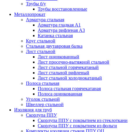
Трубы б/у
Трубы восстановленные
Металлопрокат
Арматура стальная
Арматура гладкая А1
Арматура рифленая А3
Катанка стальная
Круг стальной
Стальная двутавровая балка
Лист стальной
Лист оцинкованный
Лист просечно-вытяжной стальной
Лист стальной горячекатаный
Лист стальной рифленый
Лист стальной холоднокатаный
Полоса стальная
Полоса стальная горячекатаная
Полоса оцинкованная
Уголок стальной
Швеллер стальной
Изоляция для труб
Скорлупа ППУ
Скорлупа ППУ с покрытием из стеклоткани
Скорлупа ППУ с покрытием из фольги
Комплекты изоляции стыков ППУ ОЦ