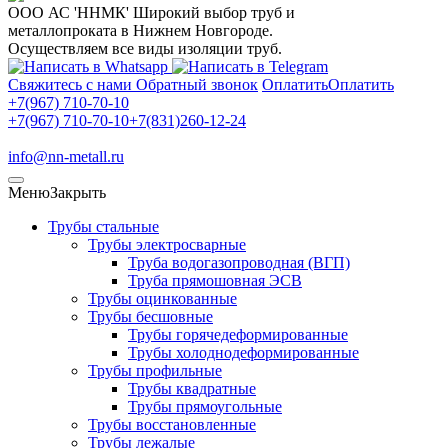
ООО АС 'ННМК'
Широкий выбор труб и
металлопроката в Нижнем Новгороде.
Осуществляем все виды изоляции труб.
Свяжитесь с нами
Обратный звонок
Оплатить
Оплатить
+7(967) 710-70-10
+7(967) 710-70-10
+7(831)260-12-24
info@nn-metall.ru
Меню
Закрыть
Трубы стальные
Трубы электросварные
Труба водогазопроводная (ВГП)
Труба прямошовная ЭСВ
Трубы оцинкованные
Трубы бесшовные
Трубы горячедеформированные
Трубы холоднодеформированные
Трубы профильные
Трубы квадратные
Трубы прямоугольные
Трубы восстановленные
Трубы лежалые