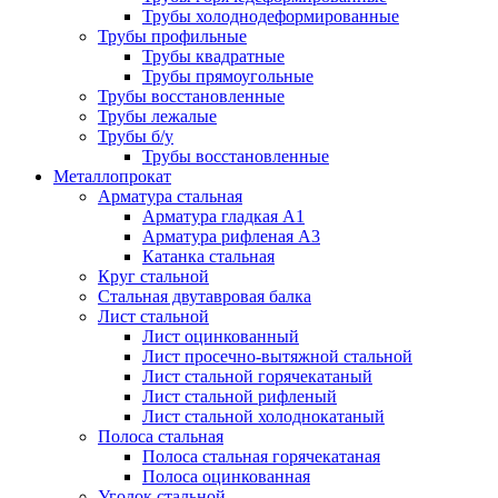
Трубы холоднодеформированные
Трубы профильные
Трубы квадратные
Трубы прямоугольные
Трубы восстановленные
Трубы лежалые
Трубы б/у
Трубы восстановленные
Металлопрокат
Арматура стальная
Арматура гладкая А1
Арматура рифленая А3
Катанка стальная
Круг стальной
Стальная двутавровая балка
Лист стальной
Лист оцинкованный
Лист просечно-вытяжной стальной
Лист стальной горячекатаный
Лист стальной рифленый
Лист стальной холоднокатаный
Полоса стальная
Полоса стальная горячекатаная
Полоса оцинкованная
Уголок стальной