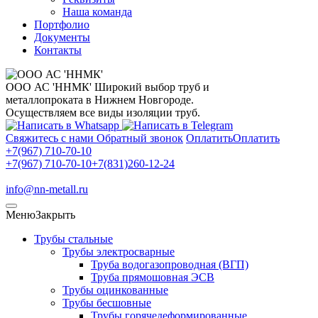
Наша команда
Портфолио
Документы
Контакты
ООО АС 'ННМК'
Широкий выбор труб и
металлопроката в Нижнем Новгороде.
Осуществляем все виды изоляции труб.
Свяжитесь с нами
Обратный звонок
Оплатить
Оплатить
+7(967) 710-70-10
+7(967) 710-70-10
+7(831)260-12-24
info@nn-metall.ru
Меню
Закрыть
Трубы стальные
Трубы электросварные
Труба водогазопроводная (ВГП)
Труба прямошовная ЭСВ
Трубы оцинкованные
Трубы бесшовные
Трубы горячедеформированные