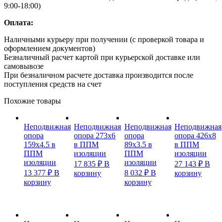
9:00-18:00)
Оплата:
Наличными курьеру при получении (с проверкой товара и
оформлением документов)
Безналичный расчет картой при курьерской доставке или
самовывозе
При безналичном расчете доставка производится после
поступления средств на счет
Похожие товары
Неподвижная
Неподвижная
Неподвижная
Неподвижная
опора
опора 273х6
опора
опора 426х8
159х4.5 в
в ППМ
89х3.5 в
в ППМ
ППМ
изоляции
ППМ
изоляции
изоляции
изоляции
17 835
₽
В
27 143
₽
В
13 377
₽
В
8 032
₽
В
корзину
корзину
корзину
корзину