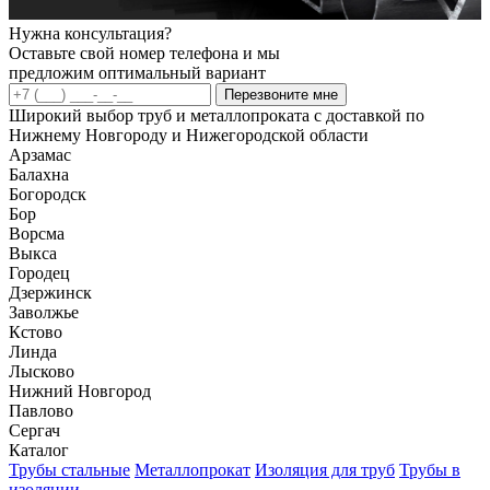
Нужна консультация?
Оставьте свой номер телефона и мы
предложим оптимальный вариант
Перезвоните мне
Широкий выбор труб и металлопроката с доставкой по
Нижнему Новгороду и Нижегородской области
Арзамас
Балахна
Богородск
Бор
Ворсма
Выкса
Городец
Дзержинск
Заволжье
Кстово
Линда
Лысково
Нижний Новгород
Павлово
Сергач
Каталог
Трубы стальные
Металлопрокат
Изоляция для труб
Трубы в
изоляции