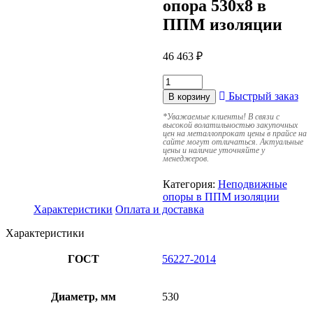
опора 530х8 в
ППМ изоляции
46 463
₽
Быстрый заказ
В корзину
*
Уважаемые клиенты! В связи с
высокой волатильностью закупочных
цен на металлопрокат цены в прайсе на
сайте могут отличаться. Актуальные
цены и наличие уточняйте у
менеджеров.
Категория:
Неподвижные
опоры в ППМ изоляции
Характеристики
Оплата и доставка
Характеристики
ГОСТ
56227-2014
Диаметр, мм
530