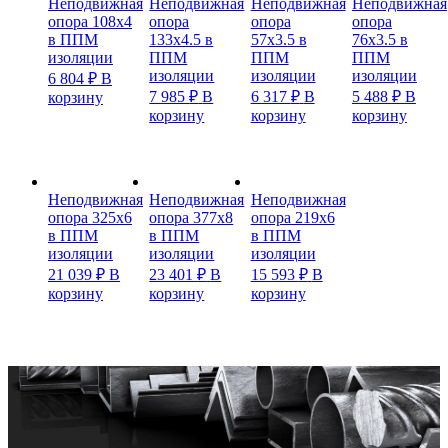
Неподвижная
Неподвижная
Неподвижная
Неподвижная
опора 108х4
опора
опора
опора
в ППМ
133х4.5 в
57х3.5 в
76х3.5 в
изоляции
ППМ
ППМ
ППМ
изоляции
изоляции
изоляции
6 804
₽
В
7 985
₽
В
6 317
₽
В
5 488
₽
В
корзину
корзину
корзину
корзину
Неподвижная
Неподвижная
Неподвижная
опора 325х6
опора 377х8
опора 219х6
в ППМ
в ППМ
в ППМ
изоляции
изоляции
изоляции
21 039
₽
В
23 401
₽
В
15 593
₽
В
корзину
корзину
корзину