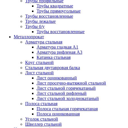
Трубы профильные
Трубы квадратные
Трубы прямоугольные
Трубы восстановленные
Трубы лежалые
Трубы б/у
Трубы восстановленные
Металлопрокат
Арматура стальная
Арматура гладкая А1
Арматура рифленая А3
Катанка стальная
Круг стальной
Стальная двутавровая балка
Лист стальной
Лист оцинкованный
Лист просечно-вытяжной стальной
Лист стальной горячекатаный
Лист стальной рифленый
Лист стальной холоднокатаный
Полоса стальная
Полоса стальная горячекатаная
Полоса оцинкованная
Уголок стальной
Швеллер стальной