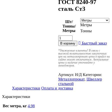
ГОСТ 8240-97
сталь Ст3
Шт/
Метры
Тонны/
Метры
Тонны
Быстрый заказ
В корзину
*
Уважаемые клиенты! В связи с
высокой волатильностью закупочных
цен на металлопрокат цены в прайсе на
сайте могут отличаться. Актуальные
цены и наличие уточняйте у
менеджеров.
Артикул:
Н/Д
Категории:
Металлопрокат
,
Швеллер
стальной
Характеристики
Оплата и доставка
Характеристики
Вес метра, кг
4.98