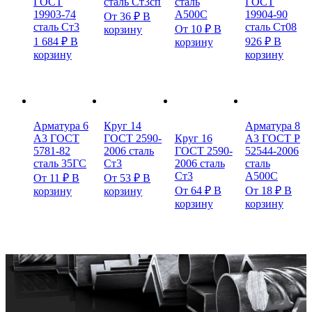
ГОСТ
сталь Ст3сп
сталь
ГОСТ
19903-74
А500С
19904-90
От
36
₽
В
сталь Ст3
сталь Ст08
От
10
₽
В
корзину
1 684
₽
В
926
₽
В
корзину
корзину
корзину
Арматура 6
Круг 14
Арматура 8
А3 ГОСТ
ГОСТ 2590-
Круг 16
А3 ГОСТ Р
5781-82
2006 сталь
ГОСТ 2590-
52544-2006
сталь 35ГС
Ст3
2006 сталь
сталь
Ст3
А500С
От
11
₽
В
От
53
₽
В
От
64
₽
В
От
18
₽
В
корзину
корзину
корзину
корзину