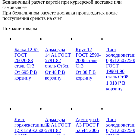
Безналичный расчет картой при курьерской доставке или
самовывозе
При безналичном расчете доставка производится после
поступления средств на счет
Похожие товары
Балка 12 Б2
Арматура
Круг 12
Лист
ГОСТ
14 А1 ГОСТ
ГОСТ 2590-
холодноката
26020-83
5781-82
2006 сталь
0,8х1250х250
сталь Ст3
сталь Ст3сп
Ст3
ГОСТ
19904-90
От
695
₽
В
От
48
₽
В
От
38
₽
В
сталь Ст08
корзину
корзину
корзину
1 018
₽
В
корзину
Лист
Арматура
Арматура 6
Лист
горячекатанный
12 А1 ГОСТ
А3 ГОСТ Р
холодноката
1,5х1250х2500
5781-82
52544-2006
0,7х1250х250