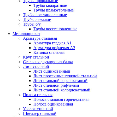
Трубы профильные
Трубы квадратные
Трубы прямоугольные
Трубы восстановленные
Трубы лежалые
Трубы б/у
Трубы восстановленные
Металлопрокат
Арматура стальная
Арматура гладкая А1
Арматура рифленая А3
Катанка стальная
Круг стальной
Стальная двутавровая балка
Лист стальной
Лист оцинкованный
Лист просечно-вытяжной стальной
Лист стальной горячекатаный
Лист стальной рифленый
Лист стальной холоднокатаный
Полоса стальная
Полоса стальная горячекатаная
Полоса оцинкованная
Уголок стальной
Швеллер стальной