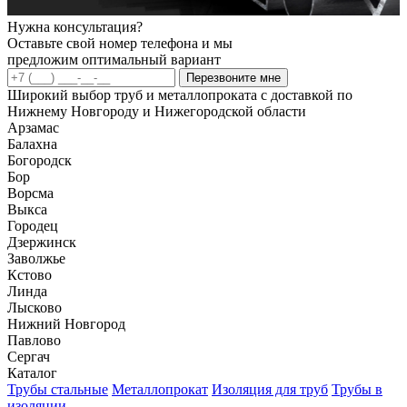
Нужна консультация?
Оставьте свой номер телефона и мы
предложим оптимальный вариант
Перезвоните мне
Широкий выбор труб и металлопроката с доставкой по
Нижнему Новгороду и Нижегородской области
Арзамас
Балахна
Богородск
Бор
Ворсма
Выкса
Городец
Дзержинск
Заволжье
Кстово
Линда
Лысково
Нижний Новгород
Павлово
Сергач
Каталог
Трубы стальные
Металлопрокат
Изоляция для труб
Трубы в
изоляции