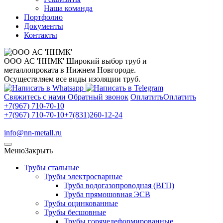
Наша команда
Портфолио
Документы
Контакты
ООО АС 'ННМК'
Широкий выбор труб и
металлопроката в Нижнем Новгороде.
Осуществляем все виды изоляции труб.
Свяжитесь с нами
Обратный звонок
Оплатить
Оплатить
+7(967) 710-70-10
+7(967) 710-70-10
+7(831)260-12-24
info@nn-metall.ru
Меню
Закрыть
Трубы стальные
Трубы электросварные
Труба водогазопроводная (ВГП)
Труба прямошовная ЭСВ
Трубы оцинкованные
Трубы бесшовные
Трубы горячедеформированные