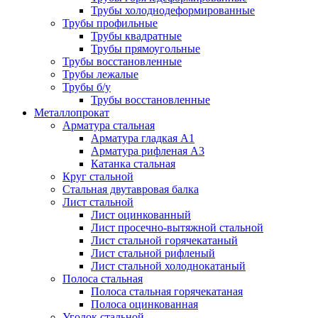
Трубы холоднодеформированные
Трубы профильные
Трубы квадратные
Трубы прямоугольные
Трубы восстановленные
Трубы лежалые
Трубы б/у
Трубы восстановленные
Металлопрокат
Арматура стальная
Арматура гладкая А1
Арматура рифленая А3
Катанка стальная
Круг стальной
Стальная двутавровая балка
Лист стальной
Лист оцинкованный
Лист просечно-вытяжной стальной
Лист стальной горячекатаный
Лист стальной рифленый
Лист стальной холоднокатаный
Полоса стальная
Полоса стальная горячекатаная
Полоса оцинкованная
Уголок стальной