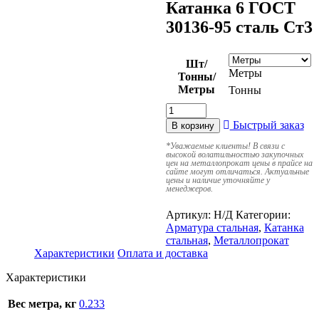
Катанка 6 ГОСТ
30136-95 сталь Ст3
Шт/
Метры
Тонны/
Метры
Тонны
Быстрый заказ
В корзину
*
Уважаемые клиенты! В связи с
высокой волатильностью закупочных
цен на металлопрокат цены в прайсе на
сайте могут отличаться. Актуальные
цены и наличие уточняйте у
менеджеров.
Артикул:
Н/Д
Категории:
Арматура стальная
,
Катанка
стальная
,
Металлопрокат
Характеристики
Оплата и доставка
Характеристики
Вес метра, кг
0.233