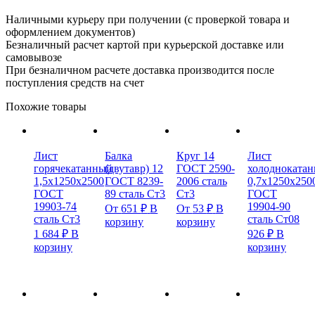
Наличными курьеру при получении (с проверкой товара и
оформлением документов)
Безналичный расчет картой при курьерской доставке или
самовывозе
При безналичном расчете доставка производится после
поступления средств на счет
Похожие товары
Лист
Балка
Круг 14
Лист
горячекатанный
(двутавр) 12
ГОСТ 2590-
холодноката
1,5х1250х2500
ГОСТ 8239-
2006 сталь
0,7х1250х250
ГОСТ
89 сталь Ст3
Ст3
ГОСТ
19903-74
19904-90
От
651
₽
В
От
53
₽
В
сталь Ст3
сталь Ст08
корзину
корзину
1 684
₽
В
926
₽
В
корзину
корзину