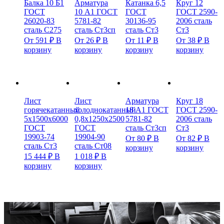
Балка 10 Б1
Арматура
Катанка 6,5
Круг 12
ГОСТ
10 А1 ГОСТ
ГОСТ
ГОСТ 2590-
26020-83
5781-82
30136-95
2006 сталь
сталь С275
сталь Ст3сп
сталь Ст3
Ст3
От
591
₽
В
От
26
₽
В
От
11
₽
В
От
38
₽
В
корзину
корзину
корзину
корзину
Лист
Лист
Арматура
Круг 18
горячекатанный
холоднокатанный
18 А1 ГОСТ
ГОСТ 2590-
5х1500х6000
0,8х1250х2500
5781-82
2006 сталь
ГОСТ
ГОСТ
сталь Ст3сп
Ст3
19903-74
19904-90
От
80
₽
В
От
82
₽
В
сталь Ст3
сталь Ст08
корзину
корзину
15 444
₽
В
1 018
₽
В
корзину
корзину