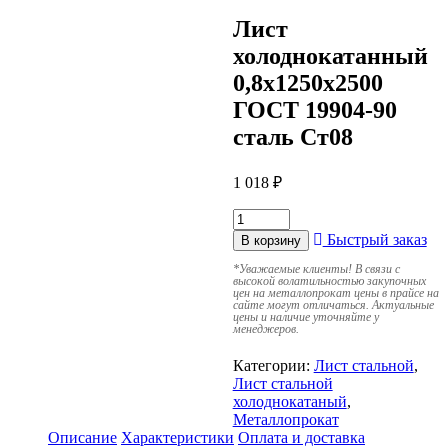
Лист
холоднокатанный
0,8х1250х2500
ГОСТ 19904-90
сталь Ст08
1 018
₽
Быстрый заказ
В корзину
*
Уважаемые клиенты! В связи с
высокой волатильностью закупочных
цен на металлопрокат цены в прайсе на
сайте могут отличаться. Актуальные
цены и наличие уточняйте у
менеджеров.
Категории:
Лист стальной
,
Лист стальной
холоднокатаный
,
Металлопрокат
Описание
Характеристики
Оплата и доставка