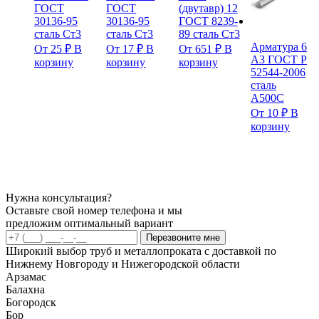
ГОСТ
ГОСТ
(двутавр) 12
30136-95
30136-95
ГОСТ 8239-
сталь Ст3
сталь Ст3
89 сталь Ст3
Арматура 6
От
25
₽
В
От
17
₽
В
От
651
₽
В
А3 ГОСТ Р
корзину
корзину
корзину
52544-2006
сталь
А500С
От
10
₽
В
корзину
Нужна консультация?
Оставьте свой номер телефона и мы
предложим оптимальный вариант
Перезвоните мне
Широкий выбор труб и металлопроката с доставкой по
Нижнему Новгороду и Нижегородской области
Арзамас
Балахна
Богородск
Бор