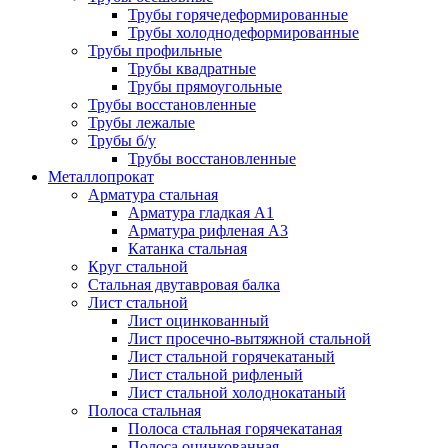
Трубы горячедеформированные
Трубы холоднодеформированные
Трубы профильные
Трубы квадратные
Трубы прямоугольные
Трубы восстановленные
Трубы лежалые
Трубы б/у
Трубы восстановленные
Металлопрокат
Арматура стальная
Арматура гладкая А1
Арматура рифленая А3
Катанка стальная
Круг стальной
Стальная двутавровая балка
Лист стальной
Лист оцинкованный
Лист просечно-вытяжной стальной
Лист стальной горячекатаный
Лист стальной рифленый
Лист стальной холоднокатаный
Полоса стальная
Полоса стальная горячекатаная
Полоса оцинкованная