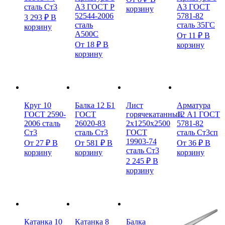
сталь Ст3
А3 ГОСТ Р
А3 ГОСТ
корзину
52544-2006
5781-82
3 293
₽
В
сталь
сталь 35ГС
корзину
А500С
От
11
₽
В
От
18
₽
В
корзину
корзину
Круг 10
Балка 12 Б1
Лист
Арматура
ГОСТ 2590-
ГОСТ
горячекатанный
12 А1 ГОСТ
2006 сталь
26020-83
2х1250х2500
5781-82
Ст3
сталь Ст3
ГОСТ
сталь Ст3сп
19903-74
От
27
₽
В
От
581
₽
В
От
36
₽
В
сталь Ст3
корзину
корзину
корзину
2 245
₽
В
корзину
Катанка 10
Катанка 8
Балка