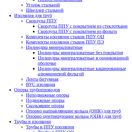
Уголок стальной
Швеллер стальной
Изоляция для труб
Скорлупа ППУ
Скорлупа ППУ с покрытием из стеклоткани
Скорлупа ППУ с покрытием из фольги
Комплекты изоляции стыков ППУ ОЦ
Комплекты изоляции стыков ППУ ПЭ
Цилиндры минераловатные
Цилиндры минераловатные без покрытия
Цилиндры минераловатные в оцинкованной
оболочке
Цилиндры минераловатные кашированные
алюминиевой фольгой
Лента битумная
ВУС изоляция
Опоры трубопроводов
Неподвижные опоры
Подвижные опоры
Скользящие опоры
Опорно направляющие кольца (ОНК) для труб
Опорно центрирующие кольца (ОЦК) для труб
Трубы в изоляции
Трубы в ППУ изоляции