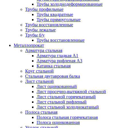
Трубы холоднодеформированные
Трубы профильные
Трубы квадратные
Трубы прямоугольные
Трубы восстановленные
Трубы лежалые
Трубы б/у
Трубы восстановленные
Металлопрокат
Арматура стальная
Арматура гладкая А1
Арматура рифленая А3
Катанка стальная
Круг стальной
Стальная двутавровая балка
Лист стальной
Лист оцинкованный
Лист просечно-вытяжной стальной
Лист стальной горячекатаный
Лист стальной рифленый
Лист стальной холоднокатаный
Полоса стальная
Полоса стальная горячекатаная
Полоса оцинкованная
Уголок стальной