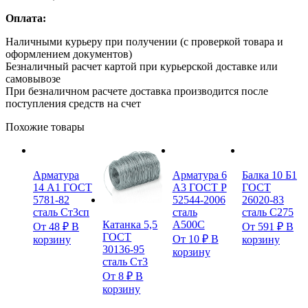
Оплата:
Наличными курьеру при получении (с проверкой товара и
оформлением документов)
Безналичный расчет картой при курьерской доставке или
самовывозе
При безналичном расчете доставка производится после
поступления средств на счет
Похожие товары
Арматура
Арматура 6
Балка 10 Б1
14 А1 ГОСТ
А3 ГОСТ Р
ГОСТ
5781-82
52544-2006
26020-83
сталь Ст3сп
сталь
сталь С275
А500С
Катанка 5,5
От
48
₽
В
От
591
₽
В
ГОСТ
От
10
₽
В
корзину
корзину
30136-95
корзину
сталь Ст3
От
8
₽
В
корзину