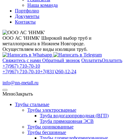
Наша команда
Портфолио
Документы
Контакты
ООО АС 'ННМК'
Широкий выбор труб и
металлопроката в Нижнем Новгороде.
Осуществляем все виды изоляции труб.
Свяжитесь с нами
Обратный звонок
Оплатить
Оплатить
+7(967) 710-70-10
+7(967) 710-70-10
+7(831)260-12-24
info@nn-metall.ru
Меню
Закрыть
Трубы стальные
Трубы электросварные
Труба водогазопроводная (ВГП)
Труба прямошовная ЭСВ
Трубы оцинкованные
Трубы бесшовные
Трубы горячедеформированные