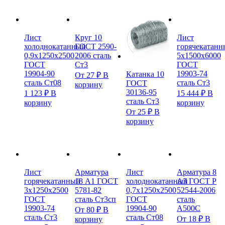
Лист
Круг 10
Лист
холоднокатанный
ГОСТ 2590-
горячекатанн
0,9х1250х2500
2006 сталь
5х1500х6000
ГОСТ
Ст3
ГОСТ
19904-90
19903-74
Катанка 10
От
27
₽
В
сталь Ст08
сталь Ст3
ГОСТ
корзину
30136-95
1 123
₽
В
15 444
₽
В
сталь Ст3
корзину
корзину
От
25
₽
В
корзину
Лист
Арматура
Лист
Арматура 8
горячекатанный
18 А1 ГОСТ
холоднокатанный
А3 ГОСТ Р
3х1250х2500
5781-82
0,7х1250х2500
52544-2006
ГОСТ
сталь Ст3сп
ГОСТ
сталь
19903-74
19904-90
А500С
От
80
₽
В
сталь Ст3
сталь Ст08
От
18
₽
В
корзину