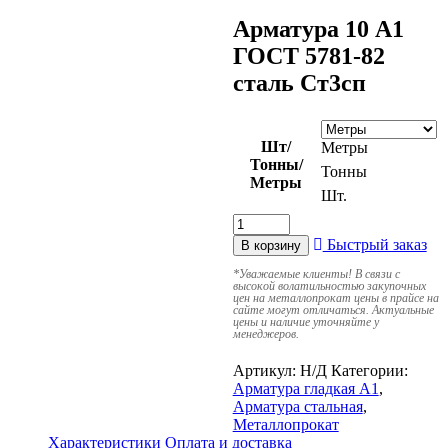
Арматура 10 А1
ГОСТ 5781-82
сталь Ст3сп
Шт/
Метры
Тонны/
Тонны
Метры
Шт.
Быстрый заказ
В корзину
*
Уважаемые клиенты! В связи с
высокой волатильностью закупочных
цен на металлопрокат цены в прайсе на
сайте могут отличаться. Актуальные
цены и наличие уточняйте у
менеджеров.
Артикул:
Н/Д
Категории:
Арматура гладкая А1
,
Арматура стальная
,
Металлопрокат
Характеристики
Оплата и доставка