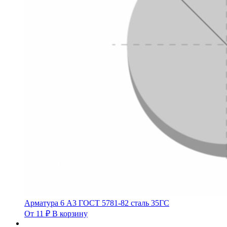
Арматура 6 А3 ГОСТ 5781-82 сталь 35ГС
От
11
₽
В корзину