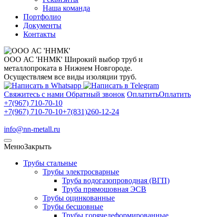
Наша команда
Портфолио
Документы
Контакты
ООО АС 'ННМК'
Широкий выбор труб и
металлопроката в Нижнем Новгороде.
Осуществляем все виды изоляции труб.
Свяжитесь с нами
Обратный звонок
Оплатить
Оплатить
+7(967) 710-70-10
+7(967) 710-70-10
+7(831)260-12-24
info@nn-metall.ru
Меню
Закрыть
Трубы стальные
Трубы электросварные
Труба водогазопроводная (ВГП)
Труба прямошовная ЭСВ
Трубы оцинкованные
Трубы бесшовные
Трубы горячедеформированные