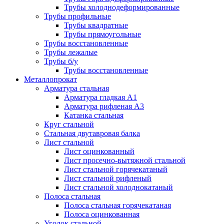
Трубы холоднодеформированные
Трубы профильные
Трубы квадратные
Трубы прямоугольные
Трубы восстановленные
Трубы лежалые
Трубы б/у
Трубы восстановленные
Металлопрокат
Арматура стальная
Арматура гладкая А1
Арматура рифленая А3
Катанка стальная
Круг стальной
Стальная двутавровая балка
Лист стальной
Лист оцинкованный
Лист просечно-вытяжной стальной
Лист стальной горячекатаный
Лист стальной рифленый
Лист стальной холоднокатаный
Полоса стальная
Полоса стальная горячекатаная
Полоса оцинкованная
Уголок стальной