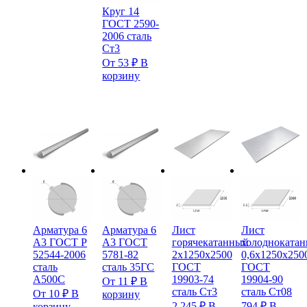
Круг 14
ГОСТ 2590-
2006 сталь
Ст3
От
53
₽
В
корзину
Арматура 6
Арматура 6
Лист
Лист
А3 ГОСТ Р
А3 ГОСТ
горячекатанный
холодноката
52544-2006
5781-82
2х1250х2500
0,6х1250х250
сталь
сталь 35ГС
ГОСТ
ГОСТ
А500С
19903-74
19904-90
От
11
₽
В
сталь Ст3
сталь Ст08
От
10
₽
В
корзину
2 245
₽
В
794
₽
В
корзину