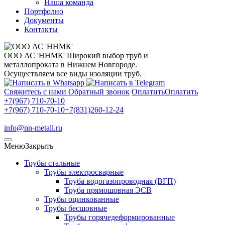
Наша команда
Портфолио
Документы
Контакты
ООО АС 'ННМК'
Широкий выбор труб и
металлопроката в Нижнем Новгороде.
Осуществляем все виды изоляции труб.
Свяжитесь с нами
Обратный звонок
Оплатить
Оплатить
+7(967) 710-70-10
+7(967) 710-70-10
+7(831)260-12-24
info@nn-metall.ru
Меню
Закрыть
Трубы стальные
Трубы электросварные
Труба водогазопроводная (ВГП)
Труба прямошовная ЭСВ
Трубы оцинкованные
Трубы бесшовные
Трубы горячедеформированные