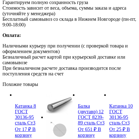
Гарантируем полную сохранность груза
Стоимость зависит от веса, объема, суммы заказа и адреса
(уточняйте у менеджера)
Бесплатный самовывоз со склада в Нижнем Новгороде (пн-пт,
9:00-18:00)
Оплата:
Наличными курьеру при получении (с проверкой товара и
оформлением документов)
Безналичный расчет картой при курьерской доставке или
самовывозе
При безналичном расчете доставка производится после
поступления средств на счет
Похожие товары
Катанка 8
Балка
Катанка 10
ГОСТ
(двутавр) 12
ГОСТ
30136-95
ГОСТ 8239-
30136-95
сталь Ст3
89 сталь Ст3
сталь Ст3
От
17
₽
В
От
651
₽
В
От
25
₽
В
корзину
корзину
корзину