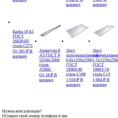
корзину
корзину
Балка 10 Б1
ГОСТ
26020-83
сталь С275
Арматура 8
Лист
Лист
От
591
₽
В
А3 ГОСТ Р
холоднокатанный
горячекатанн
корзину
52544-2006
0,8х1250х2500
1,5х1250х250
сталь
ГОСТ
ГОСТ
А500С
19904-90
19903-74
сталь Ст08
сталь Ст3
От
18
₽
В
1 018
₽
В
1 684
₽
В
корзину
корзину
корзину
Нужна консультация?
Оставьте свой номер телефона и мы