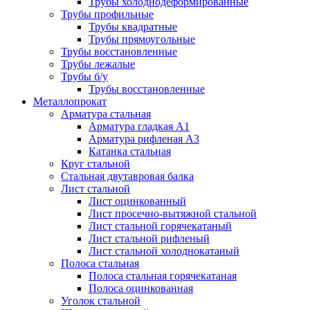
Трубы холоднодеформированные
Трубы профильные
Трубы квадратные
Трубы прямоугольные
Трубы восстановленные
Трубы лежалые
Трубы б/у
Трубы восстановленные
Металлопрокат
Арматура стальная
Арматура гладкая А1
Арматура рифленая А3
Катанка стальная
Круг стальной
Стальная двутавровая балка
Лист стальной
Лист оцинкованный
Лист просечно-вытяжной стальной
Лист стальной горячекатаный
Лист стальной рифленый
Лист стальной холоднокатаный
Полоса стальная
Полоса стальная горячекатаная
Полоса оцинкованная
Уголок стальной