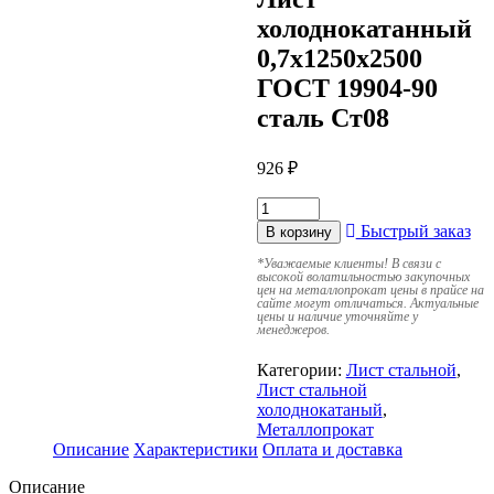
холоднокатанный
0,7х1250х2500
ГОСТ 19904-90
сталь Ст08
926
₽
Быстрый заказ
В корзину
*
Уважаемые клиенты! В связи с
высокой волатильностью закупочных
цен на металлопрокат цены в прайсе на
сайте могут отличаться. Актуальные
цены и наличие уточняйте у
менеджеров.
Категории:
Лист стальной
,
Лист стальной
холоднокатаный
,
Металлопрокат
Описание
Характеристики
Оплата и доставка
Описание